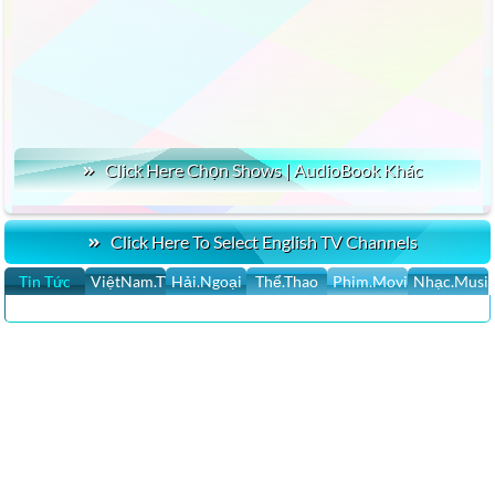
Click Here Chọn Shows | AudioBook Khác
Click Here To Select English TV Channels
Tin Tức
ViệtNam.TV
Hải.Ngoại
Thể.Thao
Phim.Movies
Nhạc.Musi
Tin Hoa Kỳ, Tin Thế Giới, Tin Việt Nam Tin nhanh nhất, cập nhật 24h,
San Jose, Việt Nam, Chính sự Việt Nam, Cộng Đồng Cập nhật tin tức
của người Việt Hải ngoại trên thế giới, Breaking News, Tin Cali Ngày
Nay