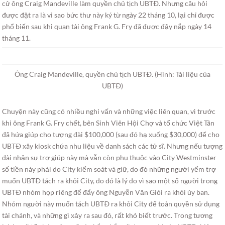
cử ông Craig Mandeville làm quyền chủ tịch UBTÐ. Nhưng câu hỏi
được đặt ra là vì sao bức thư này ký từ ngày 22 tháng 10, lại chỉ được
phổ biến sau khi quan tài ông Frank G. Fry đã được đậy nắp ngày 14
tháng 11.
Ông Craig Mandeville, quyền chủ tịch UBTÐ. (Hình: Tài liệu của
UBTÐ)
Chuyện này cũng có nhiều nghi vấn và những việc liên quan, vì trước
khi ông Frank G. Fry chết, bên Sinh Viên Hội Chợ và tổ chức Việt Tân
đã hứa giúp cho tượng đài $100,000 (sau đó hạ xuống $30,000) để cho
UBTÐ xây kiosk chứa nhu liệu về danh sách các tử sĩ. Nhưng nếu tượng
đài nhận sự trợ giúp này mà vẫn còn phụ thuộc vào City Westminster
số tiền này phải do City kiểm soát và giữ, do đó những người yểm trợ
muốn UBTÐ tách ra khỏi City, do đó là lý do vì sao một số người trong
UBTÐ nhóm họp riêng để đẩy ông Nguyễn Văn Giỏi ra khỏi ủy ban.
Nhóm người này muốn tách UBTÐ ra khỏi City để toàn quyền sử dụng
tài chánh, và những gì xảy ra sau đó, rất khó biết trước. Trong tương