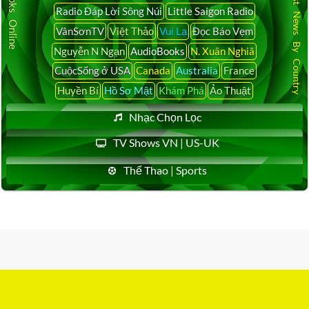
Audio Books Online
Latest News By Country
Radio Đáp Lời Sông Núi
Little Saigon Radio
VânSơnTV
Việt Thảo
Vui Lạ
Đọc Báo Vẹm
Nguyễn N Ngạn
AudioBooks
N. Xuân Nghiã
CuộcSống ở USA
Canada
Australia
France
Huyền Bí
Hồ Sơ Mật
Khám Phá
Ảo Thuật
Nhạc Chọn Lọc
TV Shows VN | US-UK
Thể Thao | Sports