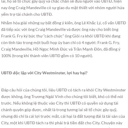
lai, họ sẽ tổ chức gây quỹ và chắc chắn sẽ đưa người vào UBTÐ, hiện
nay ông Craig Mandeville có sự giao du mật thiết với nhóm người hứa
yểm trợ tài chánh cho UBTÐ.
Nhằm hòa giải những sự bất đồng ý kiến, ông Lê Khắc Lý, cố vấn UBTÐ
đã tiếp xúc với ông Craig Mandeville và được ông này cho biết ông
Frank G. Fry ký bức thư “cách chức” ông Giỏi ra khỏi UBTÐ khi đang
còn tỉnh táo trong một buổi họp ủy ban chỉ có 4 người: Frank G. Fry,
Craig Mandeville, Hồ Ngọc Minh Ðức và Trần Mạnh Ðôn, đã đồng ý
100% (trong khi thành viên UBTÐ gồm có 10 người).
UBTÐ độc lập với City Westminster, lợi hay hại?
Ðáp câu hỏi của chúng tôi, liệu UBTÐ có tách ra khỏi City Westminster
được không, ông Trương Ngải Vinh cho chúng tôi biết, khó có thể nói
trước. Nếu không lệ thuộc vào City thì UBTÐ có quyền sử dụng tài
chánh quyên góp được, nhất là trong tương lai sẽ tổ chức gây quỹ,
nhưng đó chỉ là cái lợi trước mắt, cái hại là đất tượng đài là tài sản của
City, một khi UBTÐ tách ra thì phải trả tiền đất cho City. Chuyện này