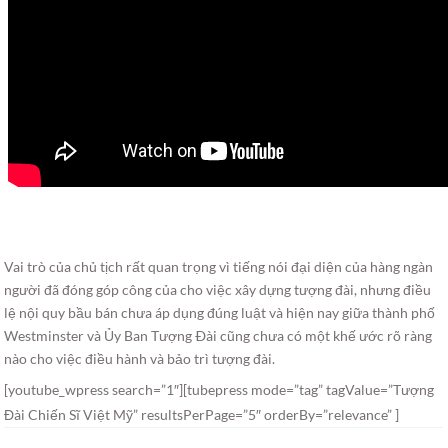
Vai trò của chủ tịch rất quan trọng vì tiếng nói đại diện của hàng ngàn
người đã đóng góp công của cho việc xây dựng tượng đài, nhưng điều
lệ nội quy bầu bán chưa áp dụng đúng luật và hiện nay giữa thành phố
Westminster và Ủy Ban Tượng Ðài cũng chưa có một khế ước rõ ràng
nào cho việc điều hành và bảo trì tượng đài.
[youtube_wpress search=”1″][tubepress mode=”tag” tagValue=”Tượng
Đài Chiến Sĩ Việt Mỹ” resultsPerPage=”5″ orderBy=”relevance” ]