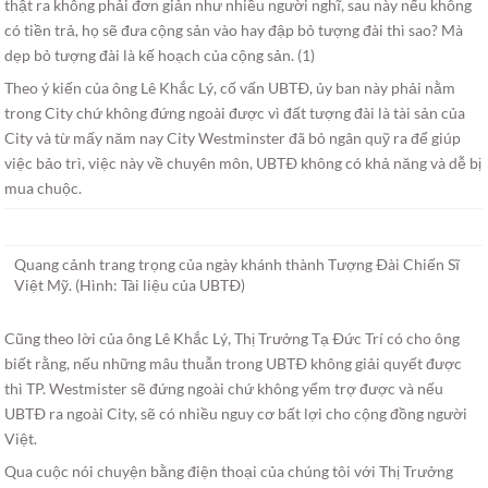
thật ra không phải đơn giản như nhiều người nghĩ, sau này nếu không
có tiền trả, họ sẽ đưa cộng sản vào hay đập bỏ tượng đài thì sao? Mà
dẹp bỏ tượng đài là kế hoạch của cộng sản. (1)
Theo ý kiến của ông Lê Khắc Lý, cố vấn UBTÐ, ủy ban này phải nằm
trong City chứ không đứng ngoài được vì đất tượng đài là tài sản của
City và từ mấy năm nay City Westminster đã bỏ ngân quỹ ra để giúp
việc bảo trì, việc này về chuyên môn, UBTÐ không có khả năng và dễ bị
mua chuộc.
Quang cảnh trang trọng của ngày khánh thành Tượng Ðài Chiến Sĩ
Việt Mỹ. (Hình: Tài liệu của UBTÐ)
Cũng theo lời của ông Lê Khắc Lý, Thị Trưởng Tạ Ðức Trí có cho ông
biết rằng, nếu những mâu thuẫn trong UBTÐ không giải quyết được
thì TP. Westmister sẽ đứng ngoài chứ không yểm trợ được và nếu
UBTÐ ra ngoài City, sẽ có nhiều nguy cơ bất lợi cho cộng đồng người
Việt.
Qua cuộc nói chuyện bằng điện thoại của chúng tôi với Thị Trưởng