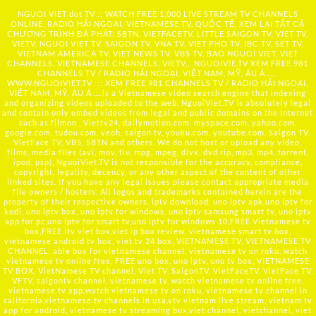
NGUOI VIET dot TV :: WATCH FREE 1,000 LIVE STREAM TV CHANNELS
ONLINE, RADIO HẢI NGOẠI, VIETNAMESE TV, QUỐC TẾ, XEM LẠI TẤT CẢ
CHƯƠNG TRÌNH ĐÃ PHÁT: SBTN, VIETFACETV, LITTLE SAIGON TV, VIET TV,
VIETV, NGUOI VIET TV, SAIGON TV, VNA TV, VIET PHO TV, IBC TV, SET TV,
VIETNAM AMERICA TV, VIET NEWS TV, VBS TV, BAO NGUOI VIET, VIET
CHANNELS, VIETNAMESE CHANNELS, VIETV,...
NGUOIVIE.TV
XEM FREE 981
CHANNELS TV / RADIO HẢI NGOẠI, VIỆT NAM, MỸ, ÂU Á …..
WWW.NGUOIVIET.TV ::: XEM FREE 981 CHANNELS TV / RADIO HẢI NGOẠI,
VIỆT NAM, MỸ, ÂU Á ….is a Vietnamese video search engine that indexing
and organizing videos uploaded to the web. NguoiViet.TV is absolutely legal
and contain only embed videos from legal and public domains on the Internet
such as filmon , Viettv24, dailymotion.com, myspace.com, yahoo.com,
google.com, tudou.com, veoh, saigon tv, youku.com, youtube.com, Saigon TV,
VietFace TV, VBS, SBTN and others. We do not host or upload any video,
films, media files (avi, mov, flv, mpg, mpeg, divx, dvd rip, mp3, mp4, torrent,
ipod, psp), NguoiViet.TV is not responsible for the accuracy, compliance,
copyright, legality, decency, or any other aspect of the content of other
linked sites. If you have any legal issues please contact appropriate media
file owners / hosters. All logos and trademarks contained herein are the
property of their respective owners. iptv download, uno iptv apk,uno iptv for
kodi, uno iptv box, uno iptv for windows, uno iptv samsung smart tv, uno iptv
app for pc,uno iptv for smart tv,uno iptv for windows 10,FREE Vietnamese tv
box,FREE itv viet box,viet ip box review, vietnamese smart tv box,
vietnamese android tv box, viet tv 24 box, VIETNAMESE TV, VIETNAMESE TV
CHANNEL, able box for vietnamese channel, vietnamese tv on roku, watch
vietnamese tv online free, FREE uno box, uno iptv, uno tv box, VIETNAMESE
TV BOX, VietNamese TV channel, Viet TV, SaigonTV, VietFaceTV, VietFace TV,
VFTV, saigontv channel, vietnamese tv, watch vietnamese tv online free,
vietnamese tv app,watch vietnamese tv on roku, vietnamese tv channel in
california,vietnamese tv channels in usa,vtv vietnam live stream, vietnam tv
app for android, vietnamese tv streaming box,viet channel, vietchannel, viet