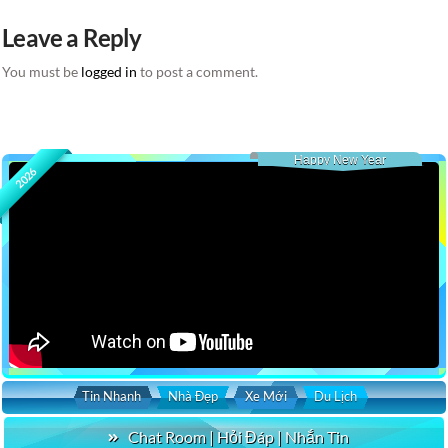
Leave a Reply
You must be
logged in
to post a comment.
Happy New Year
2026
Tin Nhanh
Nhà Đẹp
Xe Mới
Du Lịch
Chat Room | Hỏi Đáp | Nhắn Tin