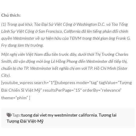
Chú thích:
(1) Trong quá khứ, Tòa Ðại Sứ Việt Cộng ở Washington D.C. và Tòa Tổng
Lãnh Sự Việt Cộng ở San Francisco, California đã lên tiếng phản đối chính
quyền Westminster về sự hiện hữu của TÐVM trong thời gian ông Frank G.
Fry đang làm thị trưởng.
Một nghị viên Việt Nam đầu tiên trước đây, dưới thời Thị Trưởng Charles
Smith, đã vận động mời ông Lê Hồng Phong đến Westminster để tiếp thị,
chuẩn bị cho TP. Westminster kết nghĩa chị em với TP. Hồ Chí Minh (Sister
City).
[youtube_wpress search=”1″][tubepress mode=”tag” tagValue=”Tượng
Đài Chiến Sĩ Việt Mỹ” resultsPerPage=”15″ orderBy=”relevance”
theme=”phim” ]
Tags:
tuong dai viet my westminster california
,
Tương lai
Tượng Ðài Việt-Mỹ