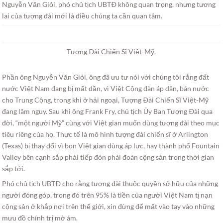
Nguyễn Văn Giỏi, phó chủ tịch UBTÐ không quan trọng, nhưng tương
lai của tượng đài mới là điều chúng ta cần quan tâm.
Tượng Ðài Chiến Sĩ Việt-Mỹ.
Phần ông Nguyễn Văn Giỏi, ông đã ưu tư nói với chúng tôi rằng đất
nước Việt Nam đang bị mất dần, vì Việt Cộng đàn áp dân, bán nước
cho Trung Cộng, trong khi ở hải ngoại, Tượng Ðài Chiến Sĩ Việt-Mỹ
đang lâm nguy. Sau khi ông Frank Fry, chủ tịch Ủy Ban Tượng Ðài qua
đời, “một người Mỹ” cùng với Việt gian muốn dùng tượng đài theo mục
tiêu riêng của họ. Thực tế là mô hình tượng đài chiến sĩ ở Arlington
(Texas) bị thay đổi vì bọn Việt gian dùng áp lực, hay thành phố Fountain
Valley bên cạnh sắp phải tiếp đón phái đoàn cộng sản trong thời gian
sắp tới.
Phó chủ tịch UBTÐ cho rằng tượng đài thuộc quyền sở hữu của những
người đóng góp, trong đó trên 95% là tiền của người Việt Nam tị nạn
cộng sản ở khắp nơi trên thế giới, xin đừng để mất vào tay vào những
mưu đồ chính trị mờ ám.