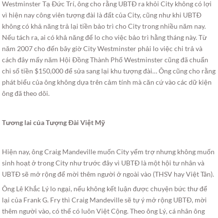
Westminster Tạ Ðức Trí, ông cho rằng UBTÐ ra khỏi City không có lợi
vì hiện nay công viên tượng đài là đất của City, cũng như khi UBTÐ
không có khả năng trả lại tiền bảo trì cho City trong nhiều năm nay.
Nếu tách ra, ai có khả năng để lo cho việc bảo trì hằng tháng này. Từ
năm 2007 cho đến bây giờ City Westminster phải lo việc chi trả và
cách đây mấy năm Hội Ðồng Thành Phố Westminster cũng đã chuẩn
chi số tiền $150,000 để sửa sang lại khu tượng đài… Ông cũng cho rằng
phát biểu của ông không dựa trên cảm tính mà căn cứ vào các dữ kiện
ông đã theo dõi.
Tương lai của Tượng Ðài Việt Mỹ
Hiện nay, ông Craig Mandeville muốn City yểm trợ nhưng không muốn
sinh hoạt ở trong City như trước đây vì UBTÐ là một hội tư nhân và
UBTÐ sẽ mở rộng để mời thêm người ở ngoài vào (THSV hay Việt Tân).
Ông Lê Khắc Lý lo ngại, nếu không kết luận được chuyện bức thư để
lại của Frank G. Fry thì Craig Mandeville sẽ tự ý mở rộng UBTÐ, mời
thêm người vào, có thể có luôn Việt Cộng. Theo ông Lý, cá nhân ông