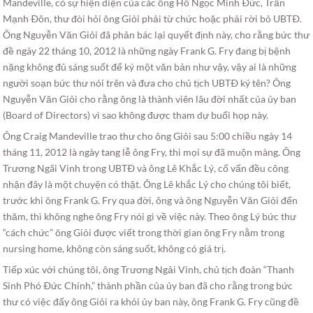
Mandeville, có sự hiện diện của các ông Hồ Ngọc Minh Ðức, Trần
Mạnh Ðôn, thư đòi hỏi ông Giỏi phải từ chức hoặc phải rời bỏ UBTÐ.
Ông Nguyễn Văn Giỏi đã phản bác lại quyết định này, cho rằng bức thư
đề ngày 22 tháng 10, 2012 là những ngày Frank G. Fry đang bị bệnh
nặng không đủ sáng suốt để ký một văn bản như vậy, vậy ai là những
người soạn bức thư nói trên và đưa cho chủ tịch UBTÐ ký tên? Ông
Nguyễn Văn Giỏi cho rằng ông là thành viên lâu đời nhất của ủy ban
(Board of Directors) vì sao không được tham dự buổi họp này.
Ông Craig Mandeville trao thư cho ông Giỏi sau 5:00 chiều ngày 14
tháng 11, 2012 là ngày tang lễ ông Fry, thì mọi sự đã muộn màng. Ông
Trương Ngãi Vinh trong UBTÐ và ông Lê Khắc Lý, cố vấn đều công
nhận đây là một chuyện có thật. Ông Lê khắc Lý cho chúng tôi biết,
trước khi ông Frank G. Fry qua đời, ông và ông Nguyễn Văn Giỏi đến
thăm, thì không nghe ông Fry nói gì về việc này. Theo ông Lý bức thư
“cách chức” ông Giỏi được viết trong thời gian ông Fry nằm trong
nursing home, không còn sáng suốt, không có giá trị.
Tiếp xúc với chúng tôi, ông Trương Ngải Vinh, chủ tịch đoàn “Thanh
Sinh Phó Ðức Chính,” thành phần của ủy ban đã cho rằng trong bức
thư có việc đẩy ông Giỏi ra khỏi ủy ban này, ông Frank G. Fry cũng đề