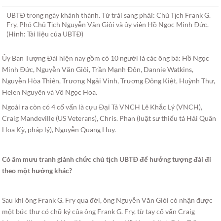
UBTÐ trong ngày khánh thành. Từ trái sang phải: Chủ Tịch Frank G.
Fry, Phó Chủ Tịch Nguyễn Văn Giỏi và ủy viên Hồ Ngọc Minh Ðức.
(Hình: Tài liệu của UBTÐ)
Ủy Ban Tượng Ðài hiện nay gồm có 10 người là các ông bà: Hồ Ngọc
Minh Ðức, Nguyễn Văn Giỏi, Trần Mạnh Ðôn, Dannie Watkins,
Nguyễn Hòa Thiên, Trương Ngải Vinh, Trương Ðông Kiệt, Huỳnh Thư,
Helen Nguyên và Võ Ngọc Hoa.
Ngoài ra còn có 4 cố vấn là cựu Ðại Tá VNCH Lê Khắc Lý (VNCH),
Craig Mandeville (US Veterans), Chris. Phan (luật sư thiếu tá Hải Quân
Hoa Kỳ, pháp lý), Nguyễn Quang Huy.
Có âm mưu tranh giành chức chủ tịch UBTÐ để hướng tượng đài đi
theo một hướng khác?
Sau khi ông Frank G. Fry qua đời, ông Nguyễn Văn Giỏi có nhận được
một bức thư có chữ ký của ông Frank G. Fry, từ tay cố vấn Craig