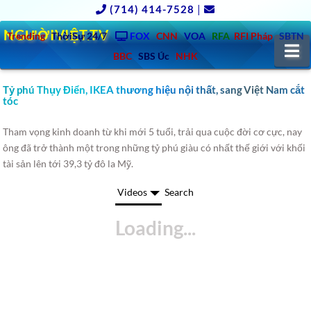
(714) 414-7528
|
NGƯỜIVIỆT.TV
Trending
ThờiSự 24/7
FOX
CNN
VOA
RFA
RFI Pháp
SBTN
N
BBC
SBS Úc
NHK
Tỷ phú Thụy Điển, IKEA thương hiệu nội thất, sang Việt Nam cắt
tóc
Tham vọng kinh doanh từ khi mới 5 tuổi, trải qua cuộc đời cơ cực, nay
ông đã trở thành một trong những tỷ phú giàu có nhất thế giới với khối
tài sản lên tới 39,3 tỷ đô la Mỹ.
Videos
Search