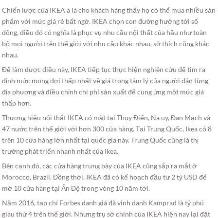
Chiến lược của IKEA a là cho khách hàng thấy họ có thể mua nhiều sản
phẩm với mức giá rẻ bất ngờ. IKEA chọn con đường hướng tới số
đông, điều đó có nghĩa là phục vụ nhu cầu nội thất của hầu như toàn
bộ mọi người trên thế giới với nhu cầu khác nhau, sở thích cũng khác
nhau.
Để làm được điều này, IKEA tiếp tục thực hiện nghiên cứu để tìm ra
định mức mong đợi thấp nhất về giá trong tâm lý của người dân từng
địa phương và điều chỉnh chi phí sản xuất để cung ứng một mức giá
thấp hơn.
Thương hiệu nội thất IKEA có mặt tại Thụy Điển, Na uy, Đan Mạch và
47 nước trên thế giới với hơn 300 cửa hàng. Tại Trung Quốc, Ikea có 8
trên 10 cửa hàng lớn nhất tại quốc gia này. Trung Quốc cũng là thị
trường phát triển nhanh nhất của Ikea.
Bên cạnh đó, các cửa hàng trưng bày của IKEA cũng sắp ra mắt ở
Morocco, Brazil. Đồng thời, IKEA đã có kế hoạch đầu tư 2 tỷ USD để
mở 10 cửa hàng tại Ấn Độ trong vòng 10 năm tới.
Năm 2016, tạp chí Forbes danh giá đã vinh danh Kamprad là tỷ phú
giàu thứ 4 trên thế giới. Nhưng trụ sở chính của IKEA hiện nay lại đặt