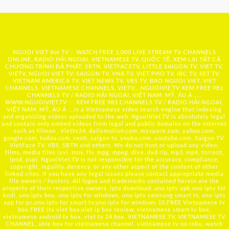
NGUOI VIET dot TV :: WATCH FREE 1,000 LIVE STREAM TV CHANNELS
ONLINE, RADIO HẢI NGOẠI, VIETNAMESE TV, QUỐC TẾ, XEM LẠI TẤT CẢ
CHƯƠNG TRÌNH ĐÃ PHÁT: SBTN, VIETFACETV, LITTLE SAIGON TV, VIET TV,
VIETV, NGUOI VIET TV, SAIGON TV, VNA TV, VIET PHO TV, IBC TV, SET TV,
VIETNAM AMERICA TV, VIET NEWS TV, VBS TV, BAO NGUOI VIET, VIET
CHANNELS, VIETNAMESE CHANNELS, VIETV,...
NGUOIVIE.TV
XEM FREE 981
CHANNELS TV / RADIO HẢI NGOẠI, VIỆT NAM, MỸ, ÂU Á …..
WWW.NGUOIVIET.TV ::: XEM FREE 981 CHANNELS TV / RADIO HẢI NGOẠI,
VIỆT NAM, MỸ, ÂU Á ….is a Vietnamese video search engine that indexing
and organizing videos uploaded to the web. NguoiViet.TV is absolutely legal
and contain only embed videos from legal and public domains on the Internet
such as filmon , Viettv24, dailymotion.com, myspace.com, yahoo.com,
google.com, tudou.com, veoh, saigon tv, youku.com, youtube.com, Saigon TV,
VietFace TV, VBS, SBTN and others. We do not host or upload any video,
films, media files (avi, mov, flv, mpg, mpeg, divx, dvd rip, mp3, mp4, torrent,
ipod, psp), NguoiViet.TV is not responsible for the accuracy, compliance,
copyright, legality, decency, or any other aspect of the content of other
linked sites. If you have any legal issues please contact appropriate media
file owners / hosters. All logos and trademarks contained herein are the
property of their respective owners. iptv download, uno iptv apk,uno iptv for
kodi, uno iptv box, uno iptv for windows, uno iptv samsung smart tv, uno iptv
app for pc,uno iptv for smart tv,uno iptv for windows 10,FREE Vietnamese tv
box,FREE itv viet box,viet ip box review, vietnamese smart tv box,
vietnamese android tv box, viet tv 24 box, VIETNAMESE TV, VIETNAMESE TV
CHANNEL, able box for vietnamese channel, vietnamese tv on roku, watch