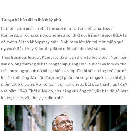
Từ cậu bé bán diêm thành tỷ phú
Là một người giàu có nhất thế giới nhưng ít ai biết rằng, Ingvar
Kamprad, ông chủ của thương hiệu nội thất nổi tiếng thế giới IKEA lại
có một tuổi thơ không may mắn. Sinh ra và lớn lên tại một miền quê
nghèo ở Bắc Thụy Điển, ông đã có một tuổi thơ khá vất vả.
Theo Business Insider, Kamprad đã đi bán diêm từ lúc 5 tuổi. Năm năm
sau đó, ông thường đi bán rong thiệp giáng sinh, bút chì và tôm cá cho
trẻ con xung quanh đó bằng chiếc xe đạp. Do bị hội chứng khó đọc nên
khi 17 tuổi, ông đã nhận được một phần thưởng từ người cha khi đạt
điểm tốt ở trường. Với số tiền ít ỏi này, ông đã bắt đầu thành lập IKEA
vào năm 1943. Thời điểm đó, cửa hàng của ông chủ yếu bán đồ gỗ như
khung tranh, vật dụng gia đình nhỏ.