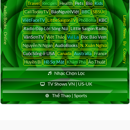
Travel
Recipes
Health
Pets
Bio
Kids
Audio Books Online
CaliTodayTV
BáoNgườiViệt
BBC
SBSÚc
Latest News By Country
ViệtFaceTV
LittleSaigonTV
PhốBolsa
KBC
Radio Đáp Lời Sông Núi
Little Saigon Radio
VânSơnTV
Việt Thảo
Vui Lạ
Đọc Báo Vẹm
Nguyễn N Ngạn
AudioBooks
N. Xuân Nghiã
CuộcSống ở USA
Canada
Australia
France
Huyền Bí
Hồ Sơ Mật
Khám Phá
Ảo Thuật
Nhạc Chọn Lọc
TV Shows VN | US-UK
Thể Thao | Sports