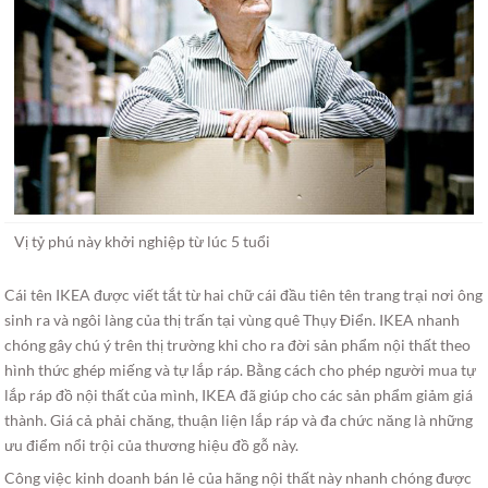
Vị tỷ phú này khởi nghiệp từ lúc 5 tuổi
Cái tên IKEA được viết tắt từ hai chữ cái đầu tiên tên trang trại nơi ông
sinh ra và ngôi làng của thị trấn tại vùng quê Thụy Điển. IKEA nhanh
chóng gây chú ý trên thị trường khi cho ra đời sản phẩm nội thất theo
hình thức ghép miếng và tự lắp ráp. Bằng cách cho phép người mua tự
lắp ráp đồ nội thất của mình, IKEA đã giúp cho các sản phẩm giảm giá
thành. Giá cả phải chăng, thuận liện lắp ráp và đa chức năng là những
ưu điểm nổi trội của thương hiệu đồ gỗ này.
Công việc kinh doanh bán lẻ của hãng nội thất này nhanh chóng được