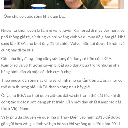
Ông chủ có cuộc sống khá đạm bạc
Người ta không còn lạ lẫm gì với chuyện Kamprad đi máy bay hạng vé
phổ thông giá rẻ, sử dụng xe hơi xoàng xĩnh và đi mua đồ giảm giá. Nhà
sáng lập IKEA cho biết ông đã lái chiếc Volvo hiện tại được 15 năm và
cũng hay đi xe bus.
Căn nhà ông đang sống cũng sử dụng đồ dùng rẻ tiền của IKEA.
Kamprad và vợ thường xuyên bị bắt gặp dùng bữa trong những nhà
hàng bình dân và mặc cả tích cực ở chợ.
Theo người đàn ông này chia sẻ, chính nhờ sự tằn tiện ấy, ông mới có
thể đưa thương hiệu IKEA thành công như bây giờ.
Ông chủ IKEA có thói quen giữ tóc dài và chỉ tranh thủ cắt tóc khi đi
công tác ở các nước đang phát triển. Lần mới đây nhất Kamprad cắt
tóc ở Việt Nam.
Vị tỷ phú đã chuyển về quê nhà ở Thụy Điển vào năm 2013 để được
gần gũi hơn với gia đình và bạn bè sau khi vợ ông qua đời năm 2011.