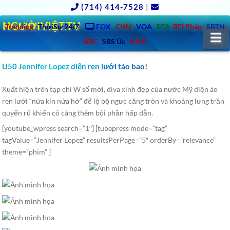
(714) 414-7528
|
NGƯỜIVIỆT.TV
Trending
ThờiSự 24/7
FOX
CNN
VOA
RFA
RFI Pháp
SBTN
N
BBC
SBS Úc
NHK
U50 Jennifer Lopez diện ren lưới táo bạo!
Xuất hiện trên tạp chí W số mới, diva xinh đẹp của nước Mỹ diện áo
ren lưới “nửa kín nửa hở” để lộ bộ ngưc căng tròn và khoảng lưng trần
quyến rũ khiến cô càng thêm bội phần hấp dẫn.
[youtube_wpress search=”1″] [tubepress mode=”tag”
tagValue=”Jennifer Lopez” resultsPerPage=”5″ orderBy=”relevance”
theme=”phim” ]