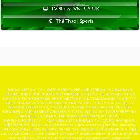
TV Shows VN | US-UK
Thể Thao | Sports
NGUOI VIET dot TV :: WATCH FREE 1,000 LIVE STREAM TV CHANNELS
ONLINE, RADIO HẢI NGOẠI, VIETNAMESE TV, QUỐC TẾ, XEM LẠI TẤT CẢ
CHƯƠNG TRÌNH ĐÃ PHÁT: SBTN, VIETFACETV, LITTLE SAIGON TV, VIET TV,
VIETV, NGUOI VIET TV, SAIGON TV, VNA TV, VIET PHO TV, IBC TV, SET TV,
VIETNAM AMERICA TV, VIET NEWS TV, VBS TV, BAO NGUOI VIET, VIET
CHANNELS, VIETNAMESE CHANNELS, VIETV,...
NGUOIVIE.TV
XEM FREE 981
CHANNELS TV / RADIO HẢI NGOẠI, VIỆT NAM, MỸ, ÂU Á …..
WWW.NGUOIVIET.TV ::: XEM FREE 981 CHANNELS TV / RADIO HẢI NGOẠI,
VIỆT NAM, MỸ, ÂU Á ….is a Vietnamese video search engine that indexing
and organizing videos uploaded to the web. NguoiViet.TV is absolutely legal
and contain only embed videos from legal and public domains on the Internet
such as filmon , Viettv24, dailymotion.com, myspace.com, yahoo.com,