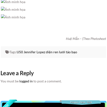
Huệ Mẫn – (Theo Photoshoot
Tags:
U50 Jennifer Lopez diện ren lưới táo bạo
Leave a Reply
You must be
logged in
to post a comment.
Happy New Year
2026