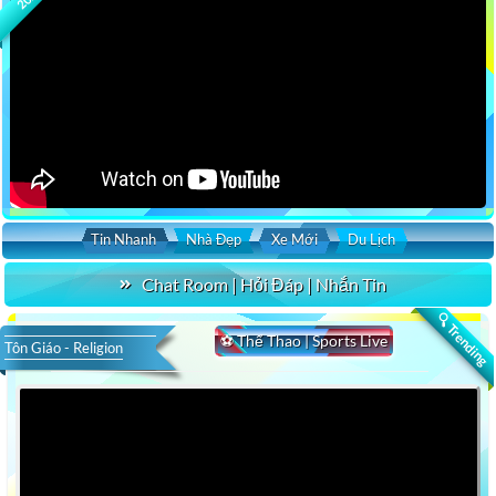
Tin Nhanh
Nhà Đẹp
Xe Mới
Du Lịch
Chat Room | Hỏi Đáp | Nhắn Tin
🔍 Trending
⚽ Thể Thao | Sports Live
Tôn Giáo - Religion