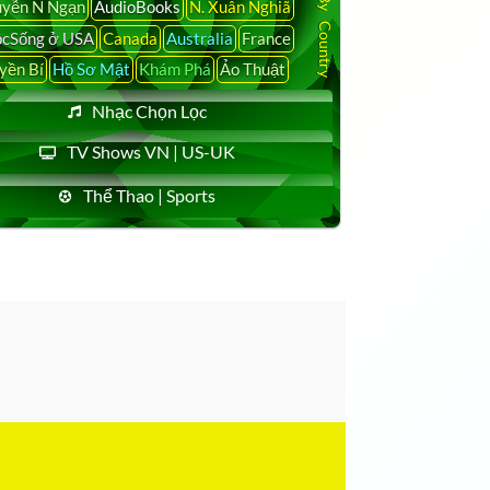
yễn N Ngạn
AudioBooks
N. Xuân Nghiã
cSống ở USA
Canada
Australia
France
yền Bí
Hồ Sơ Mật
Khám Phá
Ảo Thuật
Nhạc Chọn Lọc
TV Shows VN | US-UK
Thể Thao | Sports