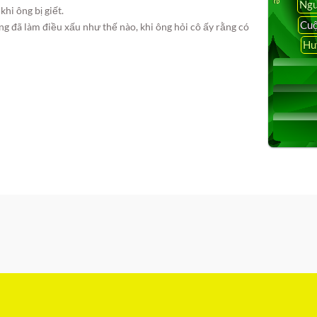
Ngu
hi ông bị giết.
Cuộ
g đã làm điều xấu như thế nào, khi ông hỏi cô ấy rằng có
Hu