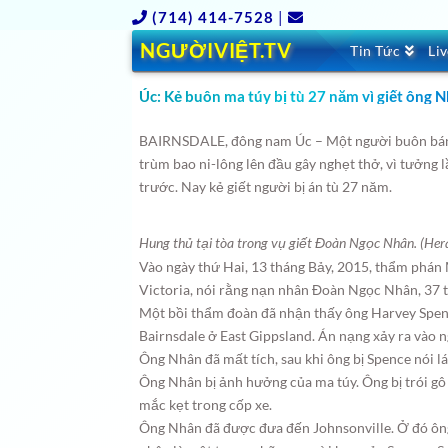
(714) 414-7528
|
NGƯỜIVIỆT.TV
Tin Tức
Li
Úc: Kẻ buôn ma túy bị tù 27 năm vì giết ông 
BAIRNSDALE, đông nam Úc – Một người buôn bán m
trùm bao ni-lông lên đầu gây nghẹt thở, vì tưởng
trước. Nay kẻ giết người bị án tù 27 năm.
Hung thủ tại tòa trong vụ giết Đoàn Ngọc Nhân. (Her
Vào ngày thứ Hai, 13 tháng Bảy, 2015, thẩm phán
Victoria, nói rằng nạn nhân Đoàn Ngọc Nhân, 37 tu
Một bồi thẩm đoàn đã nhận thấy ông Harvey Spence 
Bairnsdale ở East Gippsland. Án nạng xảy ra vào 
Ông Nhân đã mất tích, sau khi ông bị Spence nói l
Ông Nhân bị ảnh hưởng của ma túy. Ông bị trói gô l
mắc kẹt trong cốp xe.
Ông Nhân đã được đưa đến Johnsonville. Ở đó ông