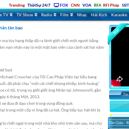
Trending
ThờiSự 24/7
FOX
CNN
VOA
RFA
RFI Pháp
SB
ve TV
TV Show
Radio
Film
Nhạc
Hài Kịch
Karaoke
Nhân tàn bạo
2026
a túy hạng thấp đã ra lệnh giết chết một người bằng
 lầm nạn nhân này là một mật báo viên của cảnh sát hai năm
ald Sun)
 Michael Croucher của Tối Cao Pháp Viện tại tiểu bang
ổi, đã phải chịu “một cái chết khủng khiếp, kinh hoàng.”
có tội, trong vụ giết giết ông Nhân tại Johnsonvill, gần
Tin
ngày 6 tháng Một, 2013.
ái xe đưa đi dạo chơi trong vùng đồng quê.
ại trong một cốp vì ông đã ca hát. Ông tiếp tục hát khi bị
Tôn Giáo - R
 bị chết ngạt trong một nhà kho nhỏ trên sân sau, mà chủ