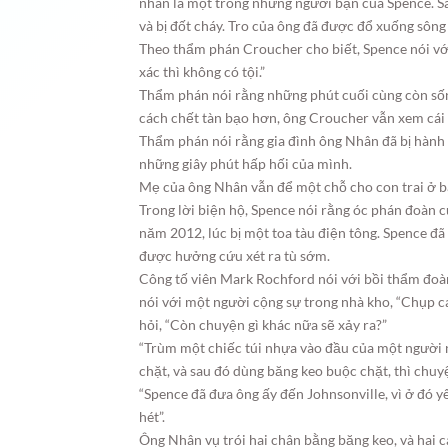
nhân là một trong những người bạn của Spence. Sa
và bị đốt cháy. Tro của ông đã được đổ xuống sôn
Theo thẩm phán Croucher cho biết, Spence nói vớ
xác thì không có tội.”
Thẩm phán nói rằng những phút cuối cùng còn số
cách chết tàn bạo hơn, ông Croucher vẫn xem cái 
Thẩm phán nói rằng gia đình ông Nhân đã bị hành 
những giây phút hấp hối của mình.
Mẹ của ông Nhân vẫn để một chỗ cho con trai ở bà
Trong lời biện hộ, Spence nói rằng óc phán đoàn c
năm 2012, lúc bị một toa tàu điện tông. Spence đ
được hưởng cứu xét ra tù sớm.
Công tố viên Mark Rochford nói với bồi thẩm đoàn
nói với một người cộng sự trong nhà kho, “Chụp cá
hỏi, “Còn chuyện gì khác nữa sẽ xảy ra?”
“Trùm một chiếc túi nhựa vào đầu của một người nào
chặt, và sau đó dùng băng keo buộc chặt, thì chuyệ
“Spence đã đưa ông ấy đến Johnsonville, vì ở đó yê
hét”.
Ông Nhân vụ trói hai chân bằng băng keo, và hai c