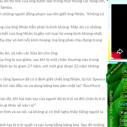
u đó thi thể của ông được đặt trong một thùng các tông lớn,
g Tambo.
i những người đồng phạm sau khi giết ông Nhân, “Không có
ng của ông Nhân hẳn phải là kinh khủng. Mặc dù có những
chết của ông Nhân là gần với loại tử vong kinh khủng nhất.
hạ dày vò bởi nỗi kinh hoàng, mà ông phải chịu đựng trong
n ăn, và nấu các bữa ăn cho ông.
ủa ông bị suy giảm, sau khi bị một chấn thương não trong
Live Performance
ã lãnh án tù giam 27 năm, với một giai đoạn 22 năm không
A
 rằng Spence đã có ý định giết chết ông Nhân, từ lúc Spence
F
i túi vào đầu nó và dùng băng keo dán chặt lại.” Rochford
T
Audio Books Online
Ca
 đó, khi hai bàn tay của người đó bị trói và đôi chân bị trói
Việ
n gì khác sẽ xảy ra?”
n tĩnh và xa xôi, và không ai có thể nghe thấy tiếng người la
Rad
Vâ
ánh tay bị trói quặt ra sau lưng bằng băng keo. Sau đó miệng