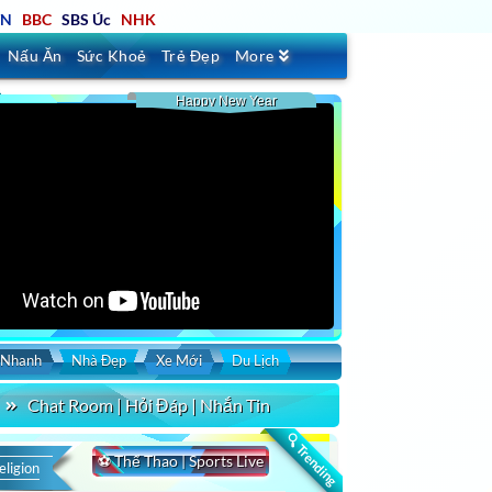
TN
BBC
SBS Úc
NHK
Nấu Ăn
Sức Khoẻ
Trẻ Đẹp
More
Happy New Year
 Nhanh
Nhà Đẹp
Xe Mới
Du Lịch
Chat Room | Hỏi Đáp | Nhắn Tin
🔍 Trending
⚽ Thể Thao | Sports Live
eligion