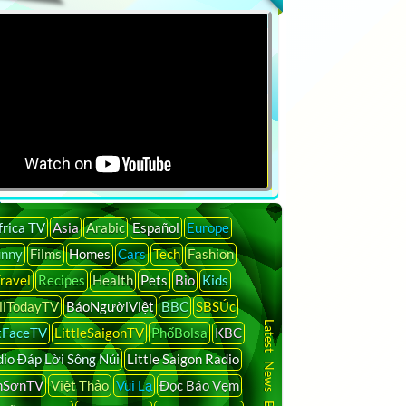
frica TV
Asia
Arabic
Español
Europe
unny
Films
Homes
Cars
Tech
Fashion
ravel
Recipes
Health
Pets
Bio
Kids
liTodayTV
BáoNgườiViệt
BBC
SBSÚc
Latest News By Country
tFaceTV
LittleSaigonTV
PhốBolsa
KBC
io Đáp Lời Sông Núi
Little Saigon Radio
nSơnTV
Việt Thảo
Vui Lạ
Đọc Báo Vẹm