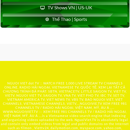
TV Shows VN | US-UK
Thể Thao | Sports
NGUOI VIET dot TV :: WATCH FREE 1,000 LIVE STREAM TV CHANNELS
ONLINE, RADIO HẢI NGOẠI, VIETNAMESE TV, QUỐC TẾ, XEM LẠI TẤT CẢ
CHƯƠNG TRÌNH ĐÃ PHÁT: SBTN, VIETFACETV, LITTLE SAIGON TV, VIET TV,
VIETV, NGUOI VIET TV, SAIGON TV, VNA TV, VIET PHO TV, IBC TV, SET TV,
VIETNAM AMERICA TV, VIET NEWS TV, VBS TV, BAO NGUOI VIET, VIET
CHANNELS, VIETNAMESE CHANNELS, VIETV,...
NGUOIVIE.TV
XEM FREE 981
CHANNELS TV / RADIO HẢI NGOẠI, VIỆT NAM, MỸ, ÂU Á …..
WWW.NGUOIVIET.TV ::: XEM FREE 981 CHANNELS TV / RADIO HẢI NGOẠI,
VIỆT NAM, MỸ, ÂU Á ….is a Vietnamese video search engine that indexing
and organizing videos uploaded to the web. NguoiViet.TV is absolutely legal
and contain only embed videos from legal and public domains on the Internet
such as filmon , Viettv24, dailymotion.com, myspace.com, yahoo.com,