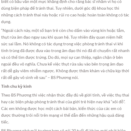
biết có bầu vẫn một mực khẳng định cho rằng bác sĩ nhầm vì họ có
dùng biện pháp để tránh thai. Tuy nhiên, dưới góc độ khoa học thì
những cách tránh thai này hoặc rủi ro cao hoặc hoàn toàn không có tác
dụng.
“Ngoài cách này, một số bạn trẻ còn cho dấm vào vùng kín hoặc tắm,
thụt rửa âm đạo ngay sau khi quan hệ. Tuy nhiên đây quan niệm hết
sức sai lầm. Nó không có tác dụng trong việc phòng tránh thai vì khi
tinh trùng đã được đưa vào trong âm đạo thì nó đã di chuyển rất nhanh
và có thể tìm được trứng. Do đó, mọi sự can thiệp, ngăn chặn ở bên
ngoài đều vô nghĩa. Chưa kể việc thụt rửa sâu vào bên trọng âm đạo
rất dễ gây viêm nhiễm ngược. Không được thăm khám và chữa kịp thời
rất dễ gây vô sinh về sau” – BS Phương nói.
Tính chu kỳ kinh
Theo BS Phương thì việc nhận thức đầy đủ về giới tính, về việc thụ thai
hay các biện pháp phòng tránh thai của giới trẻ hiện nay khá “xôi đỗ”.
Các em không được học một cách bài bản, kiến thức của các em có
được thường trôi nổi trên mạng vì thế dẫn đến những hậu quả đáng
tiếc.
BS Phương nhớ mãi trường hợp cô gái 20 tuổi đi khám mới phát hiện