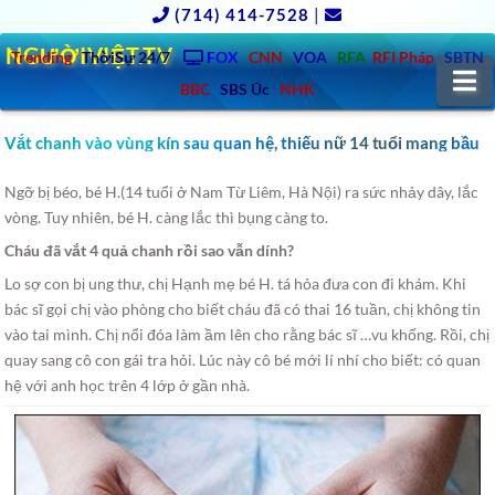
(714) 414-7528
|
NGƯỜIVIỆT.TV
Trending
ThờiSự 24/7
FOX
CNN
VOA
RFA
RFI Pháp
SBTN
N
BBC
SBS Úc
NHK
Vắt chanh vào vùng kín sau quan hệ, thiếu nữ 14 tuổi mang bầu
Ngỡ bị béo, bé H.(14 tuổi ở Nam Từ Liêm, Hà Nội) ra sức nhảy dây, lắc
vòng. Tuy nhiên, bé H. càng lắc thì bụng càng to.
Cháu đã vắt 4 quả chanh rồi sao vẫn dính?
Lo sợ con bị ung thư, chị Hạnh mẹ bé H. tá hỏa đưa con đi khám. Khi
bác sĩ gọi chị vào phòng cho biết cháu đã có thai 16 tuần, chị không tin
vào tai mình. Chị nổi đóa làm ầm lên cho rằng bác sĩ …vu khống. Rồi, chị
quay sang cô con gái tra hỏi. Lúc này cô bé mới lí nhí cho biết: có quan
hệ với anh học trên 4 lớp ở gần nhà.