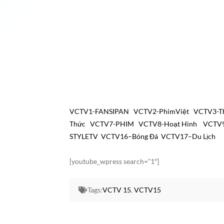
VCTV1-FANSIPAN
VCTV2-PhimViệt
VCTV3-T
Thức
VCTV7-PHIM
VCTV8-Hoạt Hình
VCTV
STYLETV
VCTV16–Bóng Đá
VCTV17–Du Lịch
[youtube_wpress search=”1″]
Tags:
VCTV 15
,
VCTV15