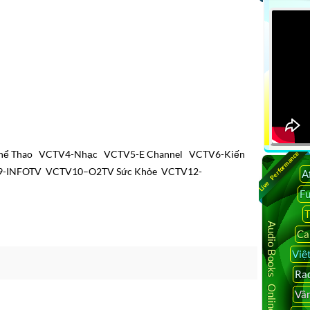
hể Thao
VCTV4-Nhạc
VCTV5-E Channel
VCTV6-Kiến
Live Performance
9-INFOTV
VCTV10–O2TV Sức Khỏe
VCTV12-
A
F
T
Audio Books Online
Ca
Việ
Rad
Vâ