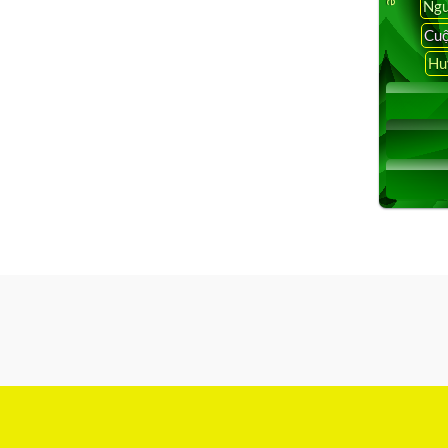
Ngu
Cuộ
Hu