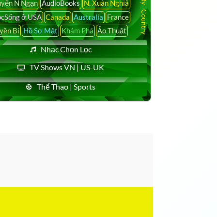
yễn N Ngạn
AudioBooks
N. Xuân Nghiã
cSống ở USA
Canada
Australia
France
yền Bí
Hồ Sơ Mật
Khám Phá
Ảo Thuật
Nhạc Chọn Lọc
TV Shows VN | US-UK
Thể Thao | Sports