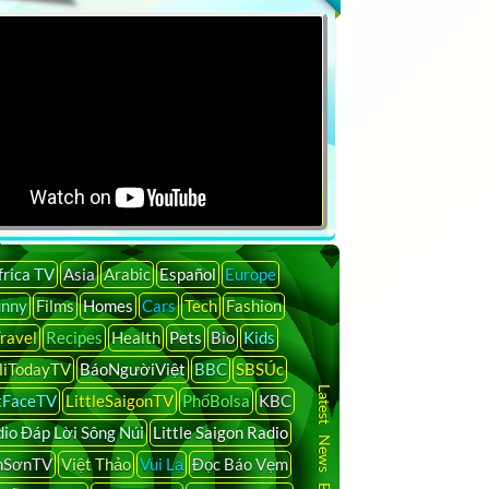
frica TV
Asia
Arabic
Español
Europe
unny
Films
Homes
Cars
Tech
Fashion
ravel
Recipes
Health
Pets
Bio
Kids
liTodayTV
BáoNgườiViệt
BBC
SBSÚc
Latest News By Country
tFaceTV
LittleSaigonTV
PhốBolsa
KBC
io Đáp Lời Sông Núi
Little Saigon Radio
nSơnTV
Việt Thảo
Vui Lạ
Đọc Báo Vẹm