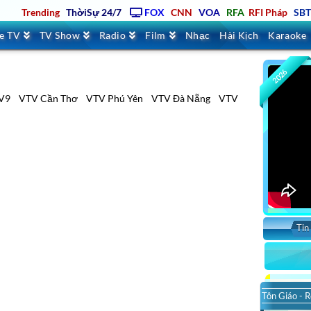
Trending
ThờiSự 24/7
FOX
CNN
VOA
RFA
RFI Pháp
SB
ve TV
TV Show
Radio
Film
Nhạc
Hài Kịch
Karaoke
2026
V9
VTV Cần Thơ
VTV Phú Yên
VTV Đà Nẵng
VTV
Tin
Tôn Giáo - R