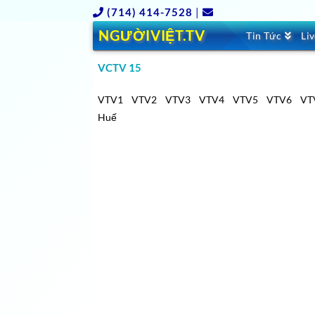
(714) 414-7528
|
NGƯỜIVIỆT.TV
Tin Tức
Li
VCTV 15
VTV1
VTV2
VTV3
VTV4
VTV5
VTV6
VT
Huế