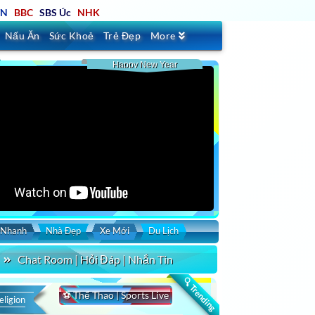
TN
BBC
SBS Úc
NHK
Nấu Ăn
Sức Khoẻ
Trẻ Đẹp
More
Happy New Year
 Nhanh
Nhà Đẹp
Xe Mới
Du Lịch
Chat Room | Hỏi Đáp | Nhắn Tin
🔍 Trending
⚽ Thể Thao | Sports Live
eligion