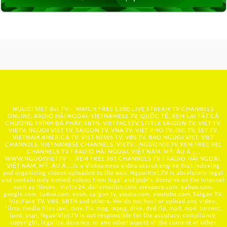
NGUOI VIET dot TV :: WATCH FREE 1,000 LIVE STREAM TV CHANNELS
ONLINE, RADIO HẢI NGOẠI, VIETNAMESE TV, QUỐC TẾ, XEM LẠI TẤT CẢ
CHƯƠNG TRÌNH ĐÃ PHÁT: SBTN, VIETFACETV, LITTLE SAIGON TV, VIET TV,
VIETV, NGUOI VIET TV, SAIGON TV, VNA TV, VIET PHO TV, IBC TV, SET TV,
VIETNAM AMERICA TV, VIET NEWS TV, VBS TV, BAO NGUOI VIET, VIET
CHANNELS, VIETNAMESE CHANNELS, VIETV,...
NGUOIVIE.TV
XEM FREE 981
CHANNELS TV / RADIO HẢI NGOẠI, VIỆT NAM, MỸ, ÂU Á …..
WWW.NGUOIVIET.TV ::: XEM FREE 981 CHANNELS TV / RADIO HẢI NGOẠI,
VIỆT NAM, MỸ, ÂU Á ….is a Vietnamese video search engine that indexing
and organizing videos uploaded to the web. NguoiViet.TV is absolutely legal
and contain only embed videos from legal and public domains on the Internet
such as filmon , Viettv24, dailymotion.com, myspace.com, yahoo.com,
google.com, tudou.com, veoh, saigon tv, youku.com, youtube.com, Saigon TV,
VietFace TV, VBS, SBTN and others. We do not host or upload any video,
films, media files (avi, mov, flv, mpg, mpeg, divx, dvd rip, mp3, mp4, torrent,
ipod, psp), NguoiViet.TV is not responsible for the accuracy, compliance,
copyright, legality, decency, or any other aspect of the content of other