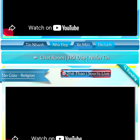
Tin Nhanh
Nhà Đẹp
Xe Mới
Du Lịch
Chat Room | Hỏi Đáp | Nhắn Tin
🔍 Trending
⚽ Thể Thao | Sports Live
Tôn Giáo - Religion