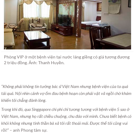
Phòng VIP ở một bệnh viện tại nước láng giềng có giá tương đương
2 triệu đồng. Ảnh: Thanh Huyền.
“Không phải không tin tưởng bác sĩ Việt Nam nhưng bệnh viện của ta quá
tải quá. Nội nhìn cảnh vợ ốm đau bệnh hoạn còn phải vật vã ngồi chờ khám
khiến tôi chẳng đành lòng.
Trong khi đó, qua Singgapore chi phí chỉ tương tương với bệnh viện 5 sao ở
Việt Nam, nhưng họ rất chiều chuộng, chu đáo với mình. Chưa biết bệnh có
khỏi không nhưng tinh thần bà xã tôi rất thoải mái. Được thế tôi cũng vui
rồi!”
– anh Phong tâm sự.