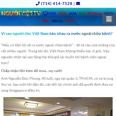
(714) 414-7528
|
NGƯỜIVIỆT.TV
Trending
ThờiSự 24/7
FOX
CNN
VOA
RFA
RFI Pháp
SBTN
N
BBC
SBS Úc
NHK
Vì sao người dân Việt Nam kéo nhau ra nước ngoài chữa bệnh?
“Nếu có tiền tôi sẽ ra nước ngoài chữa bệnh” – đó là câu cửa miệng của
rất nhiều người.
Trong khi đó, Việt Nam không thiếu bác sĩ giỏi. Vậy
nguyên nhân tại sao tầng lớp khá giả lại muốn tới bệnh viện ngoại
hơn?
Chấp nhận tốn kém để mua…nụ cười
Anh Nguyễn Đức Phong, 40 tuổi, ngụ tại quận 3, TP.HCM, có vợ bị ung
thư vú. Sau một hồi đắn đó, cân đối tài chính anh đã quyết định đưa vợ
sang Singgapore điều trị.