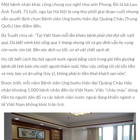
Một bệnh nhân khác cũng chung suy nghĩ như anh Phong. Đó là bà Lưu
Ánh Tuyết, 71 tuổi, ngụ tại Hà Nội bị ung thư phổi giai đoạn cuối nhưng
vẫn quyết định chọn Bệnh viện Ung bướu hiện đại Quảng Châu (Trung
Quốc) làm điểm đến.
Bà Tuyết chia sẻ:
“Tại Việt Nam mỗi lần khám bệnh phải chờ đợi sốt ruột
quá. Dù biết mình khó sống qua 5 tháng nhưng tôi và gia đình vẫn hy vọng
còn nước còn tát. Bên này dịch vụ tốt, cơ sở vật chất sạch sẽ.
Họ rất biết cách thu hút người nước ngoài bằng cách trong giá tiền giường
bệnh đã tính luôn cho một người thăm nuôi. Như vậy chồng tôi chỉ tốn tiền
vé máy bay và ăn uống (tùy ý), không phải lo tiền thuê khách sạn nữa”
.
Được biết, mỗi năm Bệnh viện Ung bướu hiện đại Quảng Châu tiếp
nhận khoảng 1.000 bệnh nhân đến từ Việt Nam. Việc “chảy máu” dòng
tiền từ người dân đổ ra các bệnh viện nước ngoài đang khiến ngành y
tế Việt Nam không khỏi trăn trở.