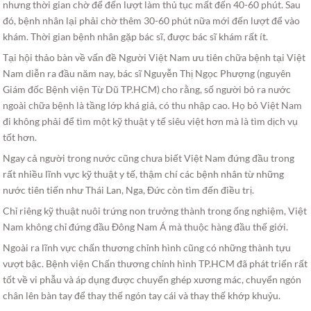
nhưng thời gian chờ để đến lượt làm thủ tục mất đến 40-60 phút. Sau
đó, bệnh nhân lại phải chờ thêm 30-60 phút nữa mới đến lượt để vào
khám. Thời gian bệnh nhân gặp bác sĩ, được bác sĩ khám rất ít.
Tại hội thảo bàn về vấn đề Người Việt Nam ưu tiên chữa bệnh tại Việt
Nam diễn ra đầu năm nay, bác sĩ Nguyễn Thị Ngọc Phượng (nguyên
Giám đốc Bệnh viện Từ Dũ TP.HCM) cho rằng, số người bỏ ra nước
ngoài chữa bệnh là tầng lớp khá giả, có thu nhập cao. Họ bỏ Việt Nam
đi không phải để tìm một kỹ thuật y tế siêu việt hơn mà là tìm dịch vụ
tốt hơn.
Ngay cả người trong nước cũng chưa biết Việt Nam đứng đầu trong
rất nhiều lĩnh vực kỹ thuật y tế, thậm chí các bệnh nhân từ những
nước tiên tiến như Thái Lan, Nga, Đức còn tìm đến điều trị.
Chỉ riêng kỹ thuật nuôi trứng non trưởng thành trong ống nghiệm, Việt
Nam không chỉ đứng đầu Đông Nam Á mà thuộc hàng đầu thế giới.
Ngoài ra lĩnh vực chấn thương chỉnh hình cũng có những thành tựu
vượt bậc. Bệnh viện Chấn thương chỉnh hình TP.HCM đã phát triển rất
tốt về vi phẫu và áp dụng được chuyển ghép xương mác, chuyển ngón
chân lên bàn tay để thay thế ngón tay cái và thay thế khớp khuỷu.