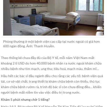
Phòng thường ở một bệnh viện cao cấp tại nước ngoài có giá hơn
600 ngàn đồng. Ảnh: Thanh Huyền.
Theo thống kê chưa đầy đủ của Bộ Y tế, mỗi năm Việt Nam mất
khoảng 2 tỉ USD do hơn 40.000 bệnh nhân ra nước ngoài khám chữa
nhiều bệnh như tim mạch, ung thư, tiêu hoá, mạch máu, thẩm mĩ…
Hầu hết các bác sĩ đầu ngành đều cho rằng các yếu tố: bệnh viện quá
tải, cơ sở vật chất, trang thiết bị khám chữa bệnh còn thiếu, thủ tục
khám chữa bệnh rườm rà, trình độ bác sĩ còn chưa đồng đều… khiến
người bệnh mất niềm tin vào việc điều trị trong nước.
Khám 5 phút nhưng chờ 1 tiếng?
Ngày 14/1, Bộ trưởng Bộ Y tế Nguyễn Thị Kim Tiến đã “ra quân” kiểm