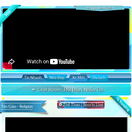
Happy New Year
2026
Tin Nhanh
Nhà Đẹp
Xe Mới
Du Lịch
Chat Room | Hỏi Đáp | Nhắn Tin
🔍 Trending
⚽ Thể Thao | Sports Live
Tôn Giáo - Religion