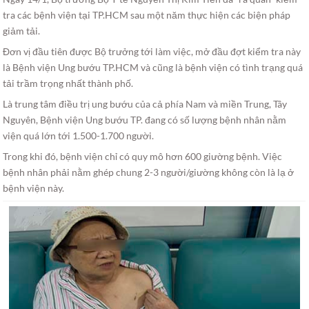
tra các bệnh viện tại TP.HCM sau một năm thực hiện các biện pháp
giảm tải.
Đơn vị đầu tiên được Bộ trưởng tới làm việc, mở đầu đợt kiểm tra này
là Bệnh viện Ung bướu TP.HCM và cũng là bệnh viện có tình trạng quá
tải trầm trọng nhất thành phố.
Là trung tâm điều trị ung bướu của cả phía Nam và miền Trung, Tây
Nguyên, Bệnh viện Ung bướu TP. đang có số lượng bệnh nhân nằm
viện quá lớn tới 1.500-1.700 người.
Trong khi đó, bệnh viện chỉ có quy mô hơn 600 giường bệnh. Việc
bệnh nhân phải nằm ghép chung 2-3 người/giường không còn là lạ ở
bệnh viện này.