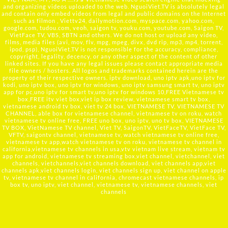
and organizing videos uploaded to the web. NguoiViet.TV is absolutely legal
and contain only embed videos from legal and public domains on the Internet
such as filmon , Viettv24, dailymotion.com, myspace.com, yahoo.com,
google.com, tudou.com, veoh, saigon tv, youku.com, youtube.com, Saigon TV,
VietFace TV, VBS, SBTN and others. We do not host or upload any video,
films, media files (avi, mov, flv, mpg, mpeg, divx, dvd rip, mp3, mp4, torrent,
ipod, psp), NguoiViet.TV is not responsible for the accuracy, compliance,
copyright, legality, decency, or any other aspect of the content of other
linked sites. If you have any legal issues please contact appropriate media
file owners / hosters. All logos and trademarks contained herein are the
property of their respective owners. iptv download, uno iptv apk,uno iptv for
kodi, uno iptv box, uno iptv for windows, uno iptv samsung smart tv, uno iptv
app for pc,uno iptv for smart tv,uno iptv for windows 10,FREE Vietnamese tv
box,FREE itv viet box,viet ip box review, vietnamese smart tv box,
vietnamese android tv box, viet tv 24 box, VIETNAMESE TV, VIETNAMESE TV
CHANNEL, able box for vietnamese channel, vietnamese tv on roku, watch
vietnamese tv online free, FREE uno box, uno iptv, uno tv box, VIETNAMESE
TV BOX, VietNamese TV channel, Viet TV, SaigonTV, VietFaceTV, VietFace TV,
VFTV, saigontv channel, vietnamese tv, watch vietnamese tv online free,
vietnamese tv app,watch vietnamese tv on roku, vietnamese tv channel in
california,vietnamese tv channels in usa,vtv vietnam live stream, vietnam tv
app for android, vietnamese tv streaming box,viet channel, vietchannel, viet
channels, vietchannels,viet channels download, viet channels app,viet
channels apk,viet channels login, viet channels sign up, viet channel on apple
tv, vietnamese tv channel in california, chromecast vietnamese channels, ip
box tv, uno iptv, viet channel, vietnamese tv, vietnamese channels, viet
channels