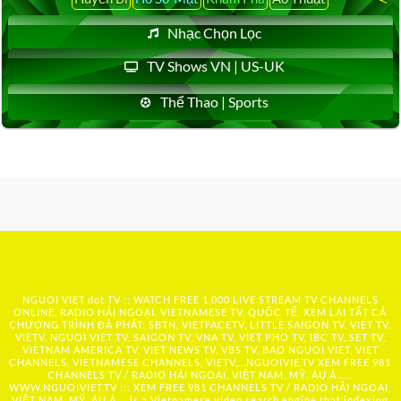
Nhạc Chọn Lọc
TV Shows VN | US-UK
Thể Thao | Sports
NGUOI VIET dot TV :: WATCH FREE 1,000 LIVE STREAM TV CHANNELS
ONLINE, RADIO HẢI NGOẠI, VIETNAMESE TV, QUỐC TẾ, XEM LẠI TẤT CẢ
CHƯƠNG TRÌNH ĐÃ PHÁT: SBTN, VIETFACETV, LITTLE SAIGON TV, VIET TV,
VIETV, NGUOI VIET TV, SAIGON TV, VNA TV, VIET PHO TV, IBC TV, SET TV,
VIETNAM AMERICA TV, VIET NEWS TV, VBS TV, BAO NGUOI VIET, VIET
CHANNELS, VIETNAMESE CHANNELS, VIETV,...
NGUOIVIE.TV
XEM FREE 981
CHANNELS TV / RADIO HẢI NGOẠI, VIỆT NAM, MỸ, ÂU Á …..
WWW.NGUOIVIET.TV ::: XEM FREE 981 CHANNELS TV / RADIO HẢI NGOẠI,
VIỆT NAM, MỸ, ÂU Á ….is a Vietnamese video search engine that indexing