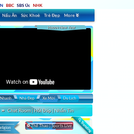
TN
BBC
SBS Úc
NHK
Nấu Ăn
Sức Khoẻ
Trẻ Đẹp
More
Happy New Year
 Nhanh
Nhà Đẹp
Xe Mới
Du Lịch
Chat Room | Hỏi Đáp | Nhắn Tin
🔍 Trending
⚽ Thể Thao | Sports Live
eligion