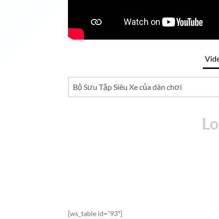
Vid
[ws_table id=”93″]