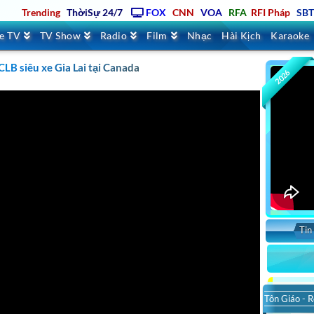
Trending
ThờiSự 24/7
FOX
CNN
VOA
RFA
RFI Pháp
SB
ve TV
TV Show
Radio
Film
Nhạc
Hài Kịch
Karaoke
CLB siêu xe Gia Lai tại Canada
2026
Tin
Tôn Giáo - R