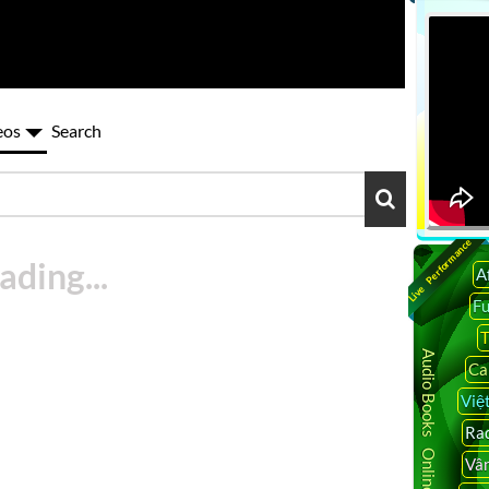
eos
Search
Live Performance
A
F
T
Audio Books Online
Ca
So
Việ
Rad
Vâ