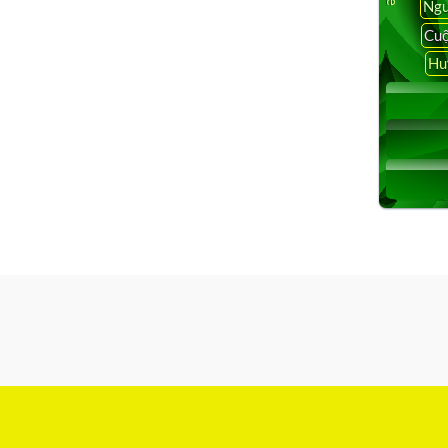
Ngu
Cuộ
Hu