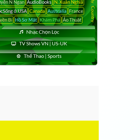
Search
yễn N Ngạn
AudioBooks
N. Xuân Nghiã
cSống ở USA
Canada
Australia
France
yền Bí
Hồ Sơ Mật
Khám Phá
Ảo Thuật
Nhạc Chọn Lọc
TV Shows VN | US-UK
Thể Thao | Sports