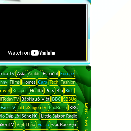
frica TV
Asia
Arabic
Español
Europe
unny
Films
Homes
Cars
Tech
Fashion
ravel
Recipes
Health
Pets
Bio
Kids
liTodayTV
BáoNgườiViệt
BBC
SBSÚc
rt by
Duration
Uploaded
Latest News By Country
tFaceTV
LittleSaigonTV
PhốBolsa
KBC
io Đáp Lời Sông Núi
Little Saigon Radio
nSơnTV
Việt Thảo
Vui Lạ
Đọc Báo Vẹm