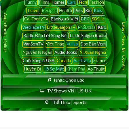
Funny
Films
Homes
Cars
Tech
Fashion
Travel
Recipes
Health
Pets
Bio
Kids
Audio Books Online
CaliTodayTV
BáoNgườiViệt
BBC
SBSÚc
Latest News By Country
ViệtFaceTV
LittleSaigonTV
PhốBolsa
KBC
Radio Đáp Lời Sông Núi
Little Saigon Radio
VânSơnTV
Việt Thảo
Vui Lạ
Đọc Báo Vẹm
Nguyễn N Ngạn
AudioBooks
N. Xuân Nghiã
CuộcSống ở USA
Canada
Australia
France
Huyền Bí
Hồ Sơ Mật
Khám Phá
Ảo Thuật
Nhạc Chọn Lọc
TV Shows VN | US-UK
Thể Thao | Sports