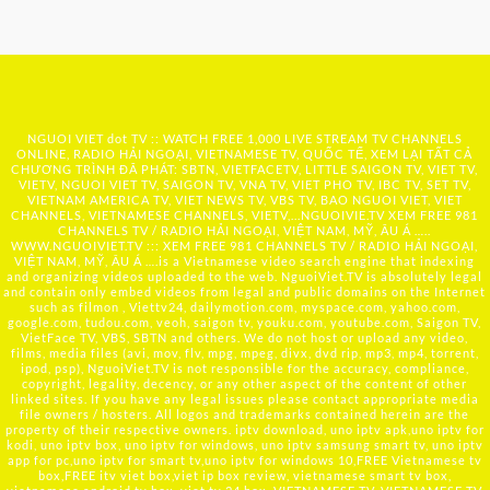
NGUOI VIET dot TV :: WATCH FREE 1,000 LIVE STREAM TV CHANNELS
ONLINE, RADIO HẢI NGOẠI, VIETNAMESE TV, QUỐC TẾ, XEM LẠI TẤT CẢ
CHƯƠNG TRÌNH ĐÃ PHÁT: SBTN, VIETFACETV, LITTLE SAIGON TV, VIET TV,
VIETV, NGUOI VIET TV, SAIGON TV, VNA TV, VIET PHO TV, IBC TV, SET TV,
VIETNAM AMERICA TV, VIET NEWS TV, VBS TV, BAO NGUOI VIET, VIET
CHANNELS, VIETNAMESE CHANNELS, VIETV,...
NGUOIVIE.TV
XEM FREE 981
CHANNELS TV / RADIO HẢI NGOẠI, VIỆT NAM, MỸ, ÂU Á …..
WWW.NGUOIVIET.TV ::: XEM FREE 981 CHANNELS TV / RADIO HẢI NGOẠI,
VIỆT NAM, MỸ, ÂU Á ….is a Vietnamese video search engine that indexing
and organizing videos uploaded to the web. NguoiViet.TV is absolutely legal
and contain only embed videos from legal and public domains on the Internet
such as filmon , Viettv24, dailymotion.com, myspace.com, yahoo.com,
google.com, tudou.com, veoh, saigon tv, youku.com, youtube.com, Saigon TV,
VietFace TV, VBS, SBTN and others. We do not host or upload any video,
films, media files (avi, mov, flv, mpg, mpeg, divx, dvd rip, mp3, mp4, torrent,
ipod, psp), NguoiViet.TV is not responsible for the accuracy, compliance,
copyright, legality, decency, or any other aspect of the content of other
linked sites. If you have any legal issues please contact appropriate media
file owners / hosters. All logos and trademarks contained herein are the
property of their respective owners. iptv download, uno iptv apk,uno iptv for
kodi, uno iptv box, uno iptv for windows, uno iptv samsung smart tv, uno iptv
app for pc,uno iptv for smart tv,uno iptv for windows 10,FREE Vietnamese tv
box,FREE itv viet box,viet ip box review, vietnamese smart tv box,