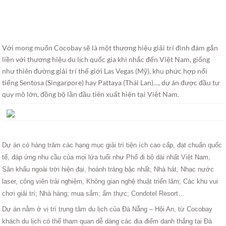
Với mong muốn Cocobay sẽ là một thương hiệu giải trí đình đám gắn
liền với thương hiệu du lịch quốc gia khi nhắc đến Việt Nam, giống
như thiên đường giải trí thế giới Las Vegas (Mỹ), khu phức hợp nổi
tiếng Sentosa (Singarpore) hay Pattaya (Thái Lan)…, dự án được đầu tư
quy mô lớn, đồng bộ lần đầu tiên xuất hiện tại Việt Nam.
Dự án có hàng trăm các hạng mục giải trí tiện ích cao cấp, đạt chuẩn quốc
tế, đáp ứng nhu cầu của mọi lứa tuổi như Phố đi bộ dài nhất Việt Nam,
Sân khấu ngoài trời hiện đại, hoành tráng bậc nhất; Nhà hát, Nhạc nước
laser, công viên trải nghiệm, Không gian nghệ thuật triển lãm; Các khu vui
chơi giải trí; Nhà hàng; mua sắm; ẩm thực; Condotel Resort…
Dự án nằm ở vị trí trung tâm du lịch của Đà Nẵng – Hội An, từ Cocobay
khách du lịch có thể tham quan dễ dàng các địa điểm danh thắng tại Đà