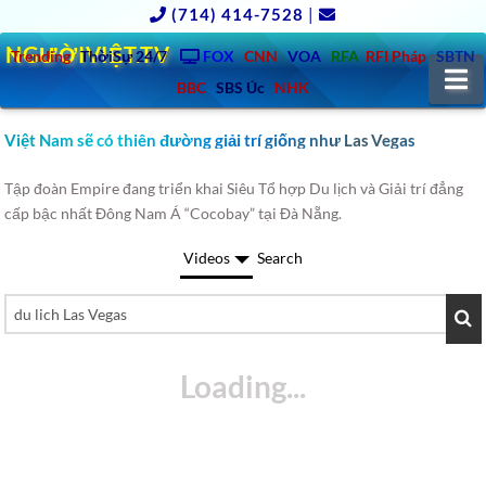
(714) 414-7528
|
NGƯỜIVIỆT.TV
Trending
ThờiSự 24/7
FOX
CNN
VOA
RFA
RFI Pháp
SBTN
N
BBC
SBS Úc
NHK
Việt Nam sẽ có thiên đường giải trí giống như Las Vegas
Tập đoàn Empire đang triển khai Siêu Tổ hợp Du lịch và Giải trí đẳng
cấp bậc nhất Đông Nam Á “Cocobay” tại Đà Nẵng.
Videos
Search