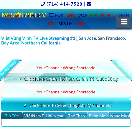
(714) 414-7528
|
NGƯỜIVIỆT.TV
Trending
ThờiSự 24/7
FOX
CNN
VOA
RFA
RFI Pháp
SBTN
N
BBC
SBS Úc
NHK
Việt Vùng Vịnh TV Live Streaming #1 [ San Jose, San Francisco,
Bay Area, Northern California
CLICK XEM YOUTUBE VIDEOS MỚI NHẤT SINH HOAT CỘNG ĐỒNG
Bắc California MỚI NHẤT..
TV Hải Ngoại
Nghe Radio
YourChannel: Wrong Shortcode
Click Here Chọn Thời Sự, Chính Trị, Cuộc Sống
YourChannel: Wrong Shortcode
Click Here To Select English TV Channels
Tin Tức
ViệtNam.TV
Hải.Ngoại
Thể.Thao
Phim.Movies
Nhạc.Musi