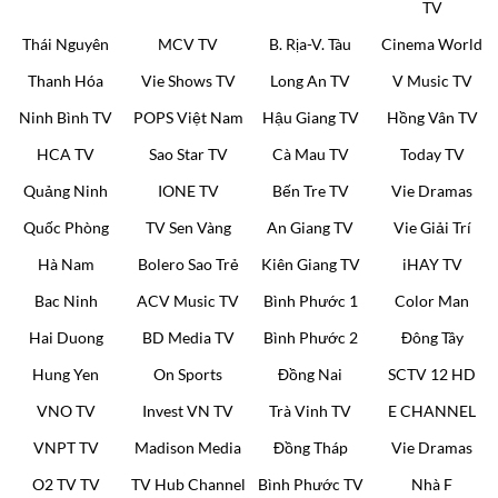
TV
Thái Nguyên
MCV TV
B. Rịa-V. Tàu
Cinema World
Thanh Hóa
Vie Shows TV
Long An TV
V Music TV
Ninh Bình TV
POPS Việt Nam
Hậu Giang TV
Hồng Vân TV
HCA TV
Sao Star TV
Cà Mau TV
Today TV
Quảng Ninh
IONE TV
Bến Tre TV
Vie Dramas
Quốc Phòng
TV Sen Vàng
An Giang TV
Vie Giải Trí
Hà Nam
Bolero Sao Trẻ
Kiên Giang TV
iHAY TV
Bac Ninh
ACV Music TV
Bình Phước 1
Color Man
Hai Duong
BD Media TV
Bình Phước 2
Đông Tây
Hung Yen
On Sports
Đồng Nai
SCTV 12 HD
VNO TV
Invest VN TV
Trà Vinh TV
E CHANNEL
VNPT TV
Madison Media
Đồng Tháp
Vie Dramas
O2 TV TV
TV Hub Channel
Bình Phước TV
Nhà F