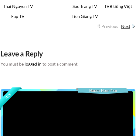
Thai Nguyen TV
Soc Trang TV
TVB tiếng Việt
Fap TV
Tien Giang TV
Previous
Next
Leave a Reply
You must be
logged in
to post a comment.
Happy New Year
2026