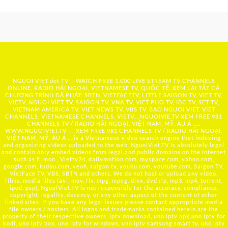
NGUOI VIET dot TV :: WATCH FREE 1,000 LIVE STREAM TV CHANNELS
ONLINE, RADIO HẢI NGOẠI, VIETNAMESE TV, QUỐC TẾ, XEM LẠI TẤT CẢ
CHƯƠNG TRÌNH ĐÃ PHÁT: SBTN, VIETFACETV, LITTLE SAIGON TV, VIET TV,
VIETV, NGUOI VIET TV, SAIGON TV, VNA TV, VIET PHO TV, IBC TV, SET TV,
VIETNAM AMERICA TV, VIET NEWS TV, VBS TV, BAO NGUOI VIET, VIET
CHANNELS, VIETNAMESE CHANNELS, VIETV,...
NGUOIVIE.TV
XEM FREE 981
CHANNELS TV / RADIO HẢI NGOẠI, VIỆT NAM, MỸ, ÂU Á …..
WWW.NGUOIVIET.TV ::: XEM FREE 981 CHANNELS TV / RADIO HẢI NGOẠI,
VIỆT NAM, MỸ, ÂU Á ….is a Vietnamese video search engine that indexing
and organizing videos uploaded to the web. NguoiViet.TV is absolutely legal
and contain only embed videos from legal and public domains on the Internet
such as filmon , Viettv24, dailymotion.com, myspace.com, yahoo.com,
google.com, tudou.com, veoh, saigon tv, youku.com, youtube.com, Saigon TV,
VietFace TV, VBS, SBTN and others. We do not host or upload any video,
films, media files (avi, mov, flv, mpg, mpeg, divx, dvd rip, mp3, mp4, torrent,
ipod, psp), NguoiViet.TV is not responsible for the accuracy, compliance,
copyright, legality, decency, or any other aspect of the content of other
linked sites. If you have any legal issues please contact appropriate media
file owners / hosters. All logos and trademarks contained herein are the
property of their respective owners. iptv download, uno iptv apk,uno iptv for
kodi, uno iptv box, uno iptv for windows, uno iptv samsung smart tv, uno iptv