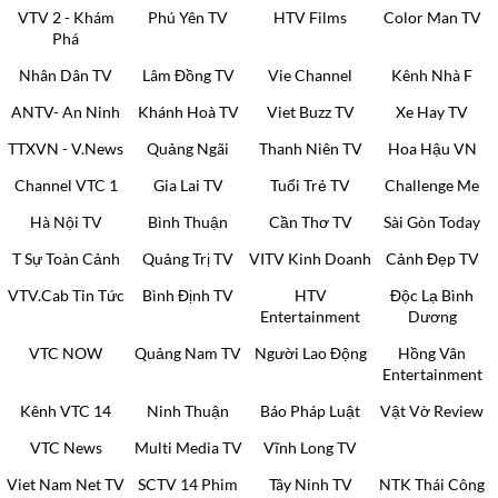
VTV 2 - Khám
Phú Yên TV
HTV Films
Color Man TV
Phá
Nhân Dân TV
Lâm Đồng TV
Vie Channel
Kênh Nhà F
ANTV- An Ninh
Khánh Hoà TV
Viet Buzz TV
Xe Hay TV
TTXVN - V.News
Quảng Ngãi
Thanh Niên TV
Hoa Hậu VN
Channel VTC 1
Gia Lai TV
Tuổi Trẻ TV
Challenge Me
Hà Nội TV
Bình Thuận
Cần Thơ TV
Sài Gòn Today
T Sự Toàn Cảnh
Quảng Trị TV
VITV Kinh Doanh
Cảnh Đẹp TV
VTV.Cab Tin Tức
Bình Định TV
HTV
Độc Lạ Bình
Entertainment
Dương
VTC NOW
Quảng Nam TV
Người Lao Động
Hồng Vân
Entertainment
Kênh VTC 14
Ninh Thuận
Báo Pháp Luật
Vật Vờ Review
VTC News
Multi Media TV
Vĩnh Long TV
Viet Nam Net TV
SCTV 14 Phim
Tây Ninh TV
NTK Thái Công