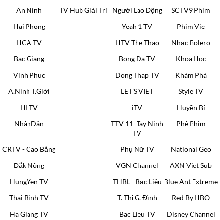
An Ninh
TV Hub Giải Trí
Người Lao Động
SCTV9 Phim
Hai Phong
Yeah 1 TV
Phim Vie
HCA TV
HTV The Thao
Nhạc Bolero
Bac Giang
Bong Da TV
Khoa Học
Vinh Phuc
Dong Thap TV
Khám Phá
A.Ninh T.Giới
LET’S VIET
Style TV
HI TV
iTV
Huyền Bí
NhânDân
TTV 11 -Tay Ninh
Phê Phim
TV
CRTV - Cao Bằng
Phụ Nữ TV
National Geo
Đắk Nông
VGN Channel
AXN Viet Sub
HungYen TV
THBL - Bạc Liêu
Blue Ant Extreme
Thai Binh TV
T. Thị G. Đình
Red By HBO
Ha Giang TV
Bac Lieu TV
Disney Channel