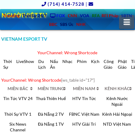
(714) 414-7528
|
NGƯỜIVIỆT.TV
Trending
ThờiSự 24/7
FOX
CNN
VOA
RFA
RFI Pháp
SBTN
N
BBC
SBS Úc
NHK
VIETNAM ESPORT TV
YourChannel: Wrong Shortcode
Thời
LiveShow
Du
Nấu
Nhạc
Phim
Kịch
Công
Phật
T
Sự
Lịch
Ăn
Giáo
Giáo
L
YourChannel: Wrong Shortcode
[ws_table id=”17″]
MIỀN BẮC
MIỀN TRUNG
MIỀN NAM
KÊNH KHÁC
Tin Tức VTV 24
Thưà Thiên Huế
HTV Tin Tức
Kênh Nước
Ngoài
Thời Sự VTV 1
Đà Nẵng 2 TV
FBNC Việt Nam
Kênh Hải Ngoại
Six News
Đà Nẵng 1 TV
HTV Giải Trí
NTD Việt Nam
Channel