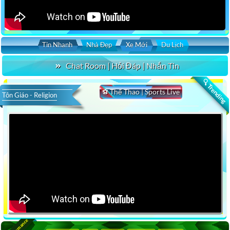
Tin Nhanh
Nhà Đẹp
Xe Mới
Du Lịch
Chat Room | Hỏi Đáp | Nhắn Tin
🔍 Trending
⚽ Thể Thao | Sports Live
Tôn Giáo - Religion