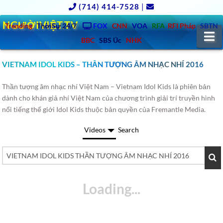
(714) 414-7528
|
NGƯỜIVIỆT.TV
Trending
ThờiSự 24/7
FOX
CNN
VOA
RFA
RFI Pháp
SBTN
N
BBC
SBS Úc
NHK
VIETNAM IDOL KIDS – THẦN TƯỢNG ÂM NHẠC NHÍ 2016
Thần tượng âm nhạc nhí Việt Nam – Vietnam Idol Kids là phiên bản
dành cho khán giả nhí Việt Nam của chương trình giải trí truyền hình
nổi tiếng thế giới Idol Kids thuộc bản quyền của Fremantle Media.
Videos
Search