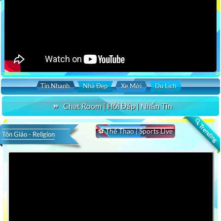
Tin Nhanh
Nhà Đẹp
Xe Mới
Du Lịch
Chat Room | Hỏi Đáp | Nhắn Tin
🔍 Trending
⚽ Thể Thao | Sports Live
Tôn Giáo - Religion