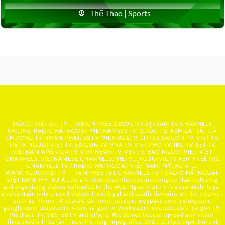
Thể Thao | Sports
NGUOI VIET dot TV :: WATCH FREE 1,000 LIVE STREAM TV CHANNELS
ONLINE, RADIO HẢI NGOẠI, VIETNAMESE TV, QUỐC TẾ, XEM LẠI TẤT CẢ
CHƯƠNG TRÌNH ĐÃ PHÁT: SBTN, VIETFACETV, LITTLE SAIGON TV, VIET TV,
VIETV, NGUOI VIET TV, SAIGON TV, VNA TV, VIET PHO TV, IBC TV, SET TV,
VIETNAM AMERICA TV, VIET NEWS TV, VBS TV, BAO NGUOI VIET, VIET
CHANNELS, VIETNAMESE CHANNELS, VIETV,...
NGUOIVIE.TV
XEM FREE 981
CHANNELS TV / RADIO HẢI NGOẠI, VIỆT NAM, MỸ, ÂU Á …..
WWW.NGUOIVIET.TV ::: XEM FREE 981 CHANNELS TV / RADIO HẢI NGOẠI,
VIỆT NAM, MỸ, ÂU Á ….is a Vietnamese video search engine that indexing
and organizing videos uploaded to the web. NguoiViet.TV is absolutely legal
and contain only embed videos from legal and public domains on the Internet
such as filmon , Viettv24, dailymotion.com, myspace.com, yahoo.com,
google.com, tudou.com, veoh, saigon tv, youku.com, youtube.com, Saigon TV,
VietFace TV, VBS, SBTN and others. We do not host or upload any video,
films, media files (avi, mov, flv, mpg, mpeg, divx, dvd rip, mp3, mp4, torrent,