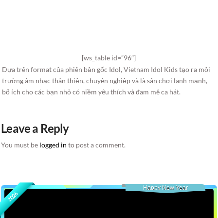
[ws_table id=”96″]
Dựa trên format của phiên bản gốc Idol, Vietnam Idol Kids tạo ra môi
trường âm nhạc thân thiện, chuyên nghiệp và là sân chơi lanh mạnh,
bổ ích cho các bạn nhỏ có niềm yêu thích và đam mê ca hát.
Leave a Reply
You must be
logged in
to post a comment.
Happy New Year
2026