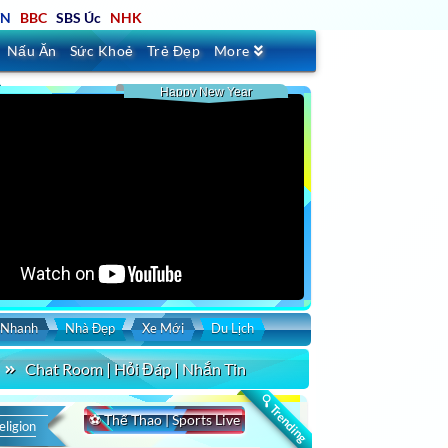
TN
BBC
SBS Úc
NHK
Nấu Ăn
Sức Khoẻ
Trẻ Đẹp
More
Happy New Year
 Nhanh
Nhà Đẹp
Xe Mới
Du Lịch
Chat Room | Hỏi Đáp | Nhắn Tin
🔍 Trending
⚽ Thể Thao | Sports Live
eligion