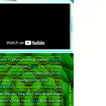
frica TV
Asia
Arabic
Español
Europe
unny
Films
Homes
Cars
Tech
Fashion
ravel
Recipes
Health
Pets
Bio
Kids
liTodayTV
BáoNgườiViệt
BBC
SBSÚc
Latest News By Country
tFaceTV
LittleSaigonTV
PhốBolsa
KBC
io Đáp Lời Sông Núi
Little Saigon Radio
nSơnTV
Việt Thảo
Vui Lạ
Đọc Báo Vẹm