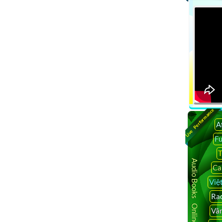
Live Performance
A
F
T
Audio Books Online
Ca
Việ
Rad
Vâ