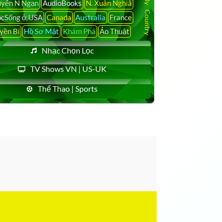
yễn N Ngạn
AudioBooks
N. Xuân Nghiã
cSống ở USA
Canada
Australia
France
yền Bí
Hồ Sơ Mật
Khám Phá
Ảo Thuật
Nhạc Chọn Lọc
TV Shows VN | US-UK
Thể Thao | Sports