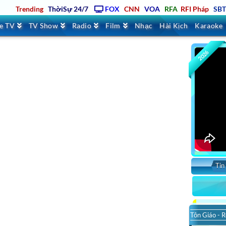
Trending
ThờiSự 24/7
FOX
CNN
VOA
RFA
RFI Pháp
SB
ve TV
TV Show
Radio
Film
Nhạc
Hài Kịch
Karaoke
2026
Tin
Tôn Giáo - R