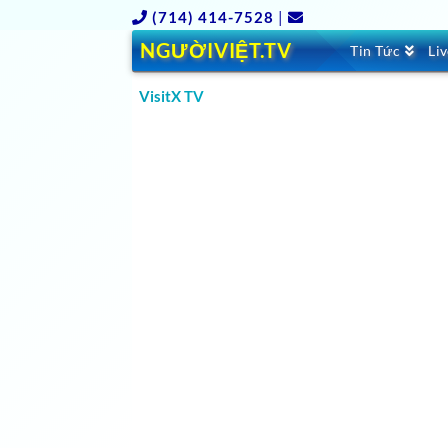
(714) 414-7528
|
NGƯỜIVIỆT.TV
Tin Tức
Li
VisitX TV