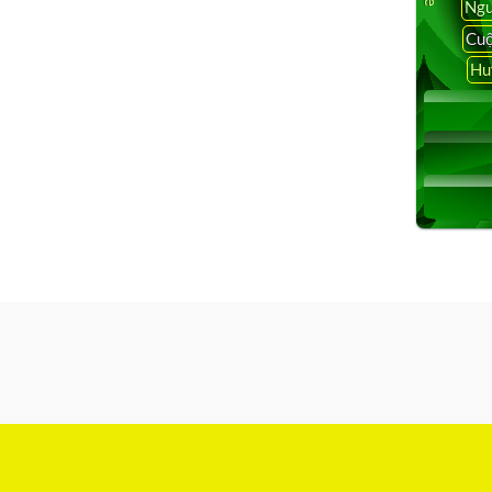
Ngu
Cuộ
Hu