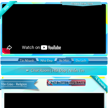
Happy New Year
2026
Tin Nhanh
Nhà Đẹp
Xe Mới
Du Lịch
Chat Room | Hỏi Đáp | Nhắn Tin
🔍 Trending
⚽ Thể Thao | Sports Live
Tôn Giáo - Religion