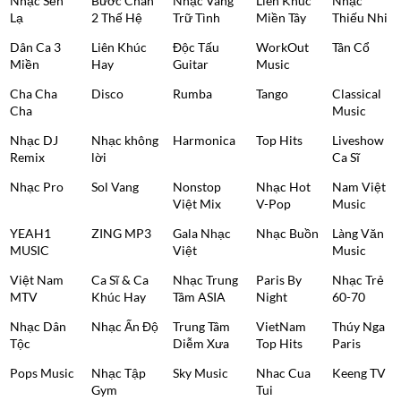
Nhạc Sến
Bước Chân
Nhạc Vàng
Liên Khúc
Nhạc
Lạ
2 Thế Hệ
Trữ Tình
Miền Tây
Thiếu Nhi
Dân Ca 3
Liên Khúc
Độc Tấu
WorkOut
Tân Cổ
Miền
Hay
Guitar
Music
Cha Cha
Disco
Rumba
Tango
Classical
Cha
Music
Nhạc DJ
Nhạc không
Harmonica
Top Hits
Liveshow
Remix
lời
Ca Sĩ
Nhạc Pro
Sol Vang
Nonstop
Nhạc Hot
Nam Việt
Việt Mix
V-Pop
Music
YEAH1
ZING MP3
Gala Nhạc
Nhạc Buồn
Làng Văn
MUSIC
Việt
Music
Việt Nam
Ca Sĩ & Ca
Nhạc Trung
Paris By
Nhạc Trẻ
MTV
Khúc Hay
Tâm ASIA
Night
60-70
Nhạc Dân
Nhạc Ấn Độ
Trung Tâm
VietNam
Thúy Nga
Tộc
Diễm Xưa
Top Hits
Paris
Pops Music
Nhạc Tập
Sky Music
Nhac Cua
Keeng TV
Gym
Tui