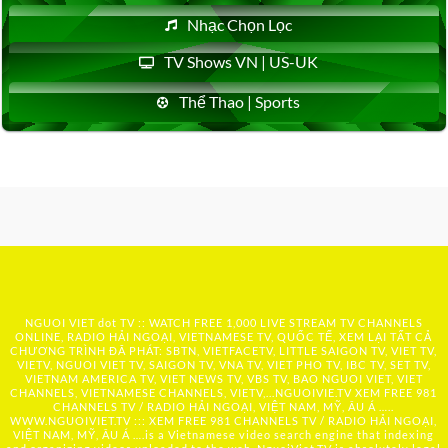
Nhạc Chọn Lọc
TV Shows VN | US-UK
Thể Thao | Sports
NGUOI VIET dot TV :: WATCH FREE 1,000 LIVE STREAM TV CHANNELS
ONLINE, RADIO HẢI NGOẠI, VIETNAMESE TV, QUỐC TẾ, XEM LẠI TẤT CẢ
CHƯƠNG TRÌNH ĐÃ PHÁT: SBTN, VIETFACETV, LITTLE SAIGON TV, VIET TV,
VIETV, NGUOI VIET TV, SAIGON TV, VNA TV, VIET PHO TV, IBC TV, SET TV,
VIETNAM AMERICA TV, VIET NEWS TV, VBS TV, BAO NGUOI VIET, VIET
CHANNELS, VIETNAMESE CHANNELS, VIETV,...
NGUOIVIE.TV
XEM FREE 981
CHANNELS TV / RADIO HẢI NGOẠI, VIỆT NAM, MỸ, ÂU Á …..
WWW.NGUOIVIET.TV ::: XEM FREE 981 CHANNELS TV / RADIO HẢI NGOẠI,
VIỆT NAM, MỸ, ÂU Á ….is a Vietnamese video search engine that indexing