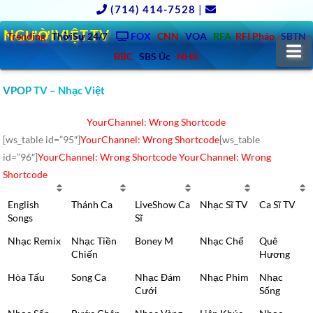
(714) 414-7528
|
NGƯỜIVIỆT.TV
Trending
ThờiSự 24/7
FOX
CNN
VOA
RFA
RFI Pháp
SBTN
N
BBC
SBS Úc
NHK
VPOP TV – Nhạc Việt
YourChannel: Wrong Shortcode
[ws_table id=”95″]
YourChannel: Wrong Shortcode
[ws_table
id=”96″]
YourChannel: Wrong Shortcode
YourChannel: Wrong
Shortcode
English
Thánh Ca
LiveShow Ca
Nhạc Sĩ TV
Ca Sĩ TV
Songs
Sĩ
Nhạc Remix
Nhạc Tiền
Boney M
Nhạc Chế
Quê
Chiến
Hương
Hòa Tấu
Song Ca
Nhạc Đám
Nhạc Phim
Nhạc
Cưới
Sống