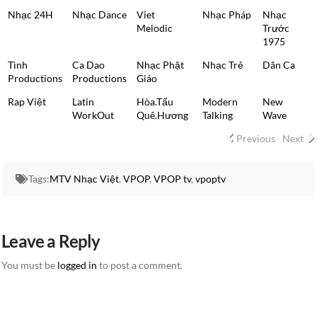
Nhạc 24H
Nhạc Dance
Viet
Nhạc Pháp
Nhạc
Melodic
Trước
1975
Tình
Ca Dao
Nhạc Phật
Nhạc Trẻ
Dân Ca
Productions
Productions
Giáo
Rap Việt
Latin
Hòa.Tấu
Modern
New
WorkOut
Quê.Hương
Talking
Wave
Previous
Next
Tags:
MTV Nhạc Việt
,
VPOP
,
VPOP tv
,
vpoptv
Leave a Reply
You must be
logged in
to post a comment.