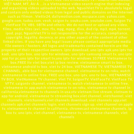
VIỆT NAM, MỸ, ÂU Á ….is a Vietnamese video search engine that indexing
and organizing videos uploaded to the web. NguoiViet.TV is absolutely legal
and contain only embed videos from legal and public domains on the Internet
such as filmon , Viettv24, dailymotion.com, myspace.com, yahoo.com,
google.com, tudou.com, veoh, saigon tv, youku.com, youtube.com, Saigon TV,
VietFace TV, VBS, SBTN and others. We do not host or upload any video,
films, media files (avi, mov, flv, mpg, mpeg, divx, dvd rip, mp3, mp4, torrent,
ipod, psp), NguoiViet.TV is not responsible for the accuracy, compliance,
copyright, legality, decency, or any other aspect of the content of other
linked sites. If you have any legal issues please contact appropriate media
file owners / hosters. All logos and trademarks contained herein are the
property of their respective owners. iptv download, uno iptv apk,uno iptv for
kodi, uno iptv box, uno iptv for windows, uno iptv samsung smart tv, uno iptv
app for pc,uno iptv for smart tv,uno iptv for windows 10,FREE Vietnamese tv
box,FREE itv viet box,viet ip box review, vietnamese smart tv box,
vietnamese android tv box, viet tv 24 box, VIETNAMESE TV, VIETNAMESE TV
CHANNEL, able box for vietnamese channel, vietnamese tv on roku, watch
vietnamese tv online free, FREE uno box, uno iptv, uno tv box, VIETNAMESE
TV BOX, VietNamese TV channel, Viet TV, SaigonTV, VietFaceTV, VietFace TV,
VFTV, saigontv channel, vietnamese tv, watch vietnamese tv online free,
vietnamese tv app,watch vietnamese tv on roku, vietnamese tv channel in
california,vietnamese tv channels in usa,vtv vietnam live stream, vietnam tv
app for android, vietnamese tv streaming box,viet channel, vietchannel, viet
channels, vietchannels,viet channels download, viet channels app,viet
channels apk,viet channels login, viet channels sign up, viet channel on apple
tv, vietnamese tv channel in california, chromecast vietnamese channels, ip
box tv, uno iptv, viet channel, vietnamese tv, vietnamese channels, viet
channels