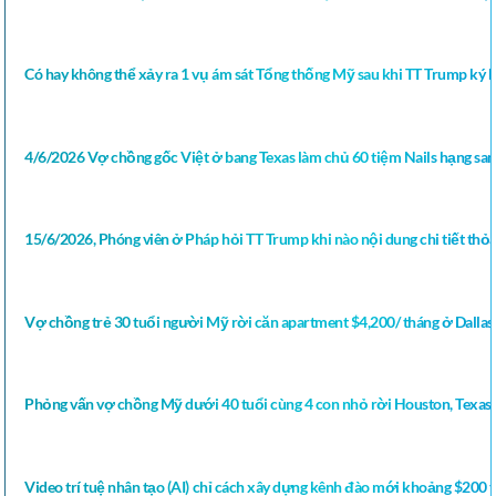
Có hay không thể xảy ra 1 vụ ám sát Tổng thống Mỹ sau khi TT Trump ký bả
4/6/2026 Vợ chồng gốc Việt ở bang Texas làm chủ 60 tiệm Nails hạng sa
15/6/2026, Phóng viên ở Pháp hỏi TT Trump khi nào nội dung chi tiết thỏ
Vợ chồng trẻ 30 tuổi người Mỹ rời căn apartment $4,200/ tháng ở Dall
Phỏng vấn vợ chồng Mỹ dưới 40 tuổi cùng 4 con nhỏ rời Houston, Texas
Video trí tuệ nhân tạo (AI) chỉ cách xây dựng kênh đào mới khoảng $200 