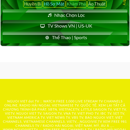
Huyền Bí
Hồ Sơ Mật
Khám Phá
Ảo Thuật
Nhạc Chọn Lọc
TV Shows VN | US-UK
Thể Thao | Sports
NGUOI VIET dot TV :: WATCH FREE 1,000 LIVE STREAM TV CHANNELS
ONLINE, RADIO HẢI NGOẠI, VIETNAMESE TV, QUỐC TẾ, XEM LẠI TẤT CẢ
CHƯƠNG TRÌNH ĐÃ PHÁT: SBTN, VIETFACETV, LITTLE SAIGON TV, VIET TV,
VIETV, NGUOI VIET TV, SAIGON TV, VNA TV, VIET PHO TV, IBC TV, SET TV,
VIETNAM AMERICA TV, VIET NEWS TV, VBS TV, BAO NGUOI VIET, VIET
CHANNELS, VIETNAMESE CHANNELS, VIETV,...
NGUOIVIE.TV
XEM FREE 981
CHANNELS TV / RADIO HẢI NGOẠI, VIỆT NAM, MỸ, ÂU Á …..
WWW.NGUOIVIET.TV ::: XEM FREE 981 CHANNELS TV / RADIO HẢI NGOẠI,