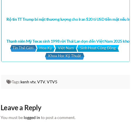
Rộ tin TT Trump bí mật thương lượng cho Iran $20 tỉ USD tiền mặt nếu Ir
Thanh niên Mỹ Texas sinh 1998 rời Thái Lan dọn đến Việt Nam 2025 khoe
Tin Thế Giới
Hoa Kỳ
Việt Nam
Sinh Hoạt Cộng Đồng
Khoa Học Kỹ Thuật
Tags:
kenh vtv
,
VTV
,
VTV5
Leave a Reply
You must be
logged in
to post a comment.