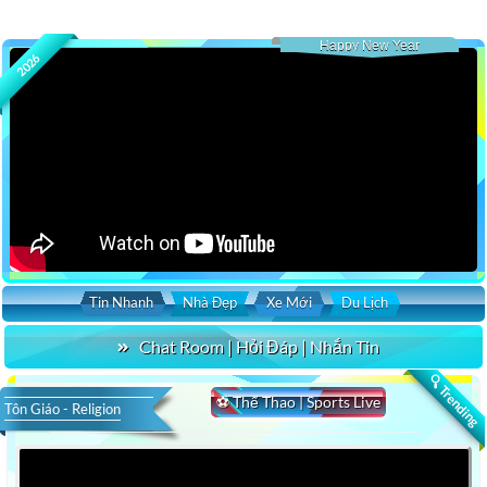
Happy New Year
2026
Tin Nhanh
Nhà Đẹp
Xe Mới
Du Lịch
Chat Room | Hỏi Đáp | Nhắn Tin
🔍 Trending
⚽ Thể Thao | Sports Live
Tôn Giáo - Religion