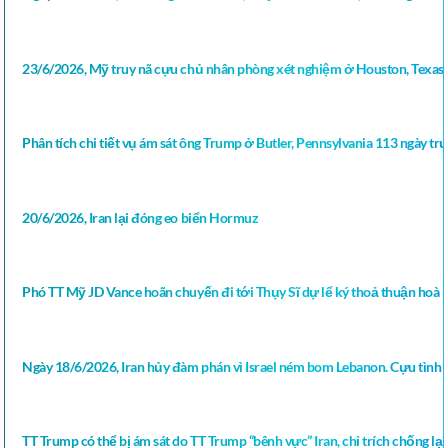
23/6/2026, Mỹ truy nã cựu chủ nhân phòng xét nghiệm ở Houston, Texas 
Phân tích chi tiết vụ ám sát ông Trump ở Butler, Pennsylvania 113 ngày 
20/6/2026, Iran lại đóng eo biển Hormuz
Phó TT Mỹ JD Vance hoãn chuyến đi tới Thụy Sĩ dự lể ký thoả thuận hoà b
Ngày 18/6/2026, Iran hủy đàm phán vì Israel ném bom Lebanon. Cựu tình b
TT Trump có thể bị ám sát do TT Trump “bênh vực” Iran, chỉ trích chống lại 