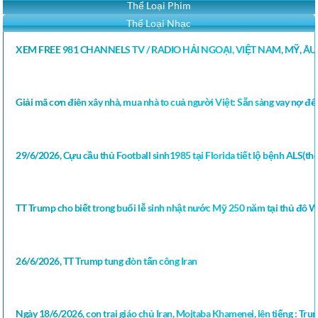
Thể Loại Phim
Thể Loại Nhạc
XEM FREE 981 CHANNELS TV / RADIO HẢI NGOẠI, VIỆT NAM, MỸ, Â
Giải mã cơn điên xây nhà, mua nhà to cuả người Việt: Sẵn sàng vay nợ để 
29/6/2026, Cựu cầu thủ Football sinh1985 tại Florida tiết lộ bệnh ALS(thoá
TT Trump cho biết trong buổi lễ sinh nhật nước Mỹ 250 năm tại thủ đô 
26/6/2026, TT Trump tung đòn tấn công Iran
Ngày 18/6/2026, con trai giáo chủ Iran, Mojtaba Khamenei, lên tiếng : Tru