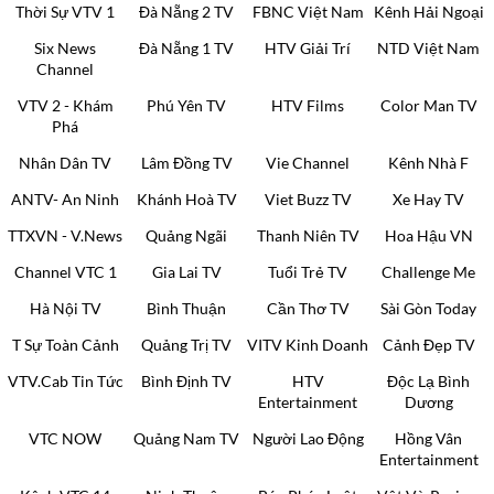
Thời Sự VTV 1
Đà Nẵng 2 TV
FBNC Việt Nam
Kênh Hải Ngoại
Six News
Đà Nẵng 1 TV
HTV Giải Trí
NTD Việt Nam
Channel
VTV 2 - Khám
Phú Yên TV
HTV Films
Color Man TV
Phá
Nhân Dân TV
Lâm Đồng TV
Vie Channel
Kênh Nhà F
ANTV- An Ninh
Khánh Hoà TV
Viet Buzz TV
Xe Hay TV
TTXVN - V.News
Quảng Ngãi
Thanh Niên TV
Hoa Hậu VN
Channel VTC 1
Gia Lai TV
Tuổi Trẻ TV
Challenge Me
Hà Nội TV
Bình Thuận
Cần Thơ TV
Sài Gòn Today
T Sự Toàn Cảnh
Quảng Trị TV
VITV Kinh Doanh
Cảnh Đẹp TV
VTV.Cab Tin Tức
Bình Định TV
HTV
Độc Lạ Bình
Entertainment
Dương
VTC NOW
Quảng Nam TV
Người Lao Động
Hồng Vân
Entertainment