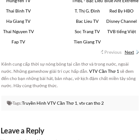
HungYen TV
THBL - Bạc Liêu
Blue Ant Extreme
Thai Binh TV
T. Thị G. Đình
Red By HBO
Ha Giang TV
Bac Lieu TV
Disney Channel
Thai Nguyen TV
Soc Trang TV
TVB tiếng Việt
Fap TV
Tien Giang TV
Previous
Next
Kênh cung cấp thời sự nóng bỏng tại cần thơ và trong nước, ngoài
nước. Những gameshow giải trí cực hấp dẫn.
VTV Cần Thơ 1
sẽ đem
đến cho bạn những bài hát, bản nhạc, vở kịch đậm chất miền tây sông
nước. Hãy cùng thưởng thức.
Tags:
Truyền Hình VTV Cần Thơ 1
,
vtv can tho 2
Leave a Reply