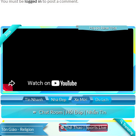
You must be
logged in
to post a comment.
Happy New Year
2026
Tin Nhanh
Nhà Đẹp
Xe Mới
Du Lịch
Chat Room | Hỏi Đáp | Nhắn Tin
🔍 Trending
⚽ Thể Thao | Sports Live
Tôn Giáo - Religion