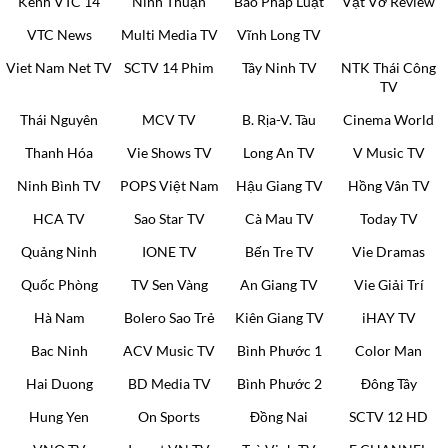
Kênh VTC 14
Ninh Thuận
Báo Pháp Luật
Vật Vờ Review
VTC News
Multi Media TV
Vĩnh Long TV
Viet Nam Net TV
SCTV 14 Phim
Tây Ninh TV
NTK Thái Công
TV
Thái Nguyên
MCV TV
B. Rịa-V. Tàu
Cinema World
Thanh Hóa
Vie Shows TV
Long An TV
V Music TV
Ninh Bình TV
POPS Việt Nam
Hậu Giang TV
Hồng Vân TV
HCA TV
Sao Star TV
Cà Mau TV
Today TV
Quảng Ninh
IONE TV
Bến Tre TV
Vie Dramas
Quốc Phòng
TV Sen Vàng
An Giang TV
Vie Giải Trí
Hà Nam
Bolero Sao Trẻ
Kiên Giang TV
iHAY TV
Bac Ninh
ACV Music TV
Bình Phước 1
Color Man
Hai Duong
BD Media TV
Bình Phước 2
Đông Tây
Hung Yen
On Sports
Đồng Nai
SCTV 12 HD