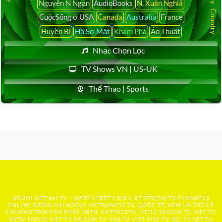
Nguyễn N Ngạn
AudioBooks
N. Xuân Nghiã
CuộcSống ở USA
Canada
Australia
France
Huyền Bí
Hồ Sơ Mật
Khám Phá
Ảo Thuật
Nhạc Chọn Lọc
TV Shows VN | US-UK
Thể Thao | Sports
NGUOI VIET dot TV :: WATCH FREE 1,000 LIVE STREAM TV CHANNELS
ONLINE, RADIO HẢI NGOẠI, VIETNAMESE TV, QUỐC TẾ, XEM LẠI TẤT CẢ
CHƯƠNG TRÌNH ĐÃ PHÁT: SBTN, VIETFACETV, LITTLE SAIGON TV, VIET TV,
VIETV, NGUOI VIET TV, SAIGON TV, VNA TV, VIET PHO TV, IBC TV, SET TV,