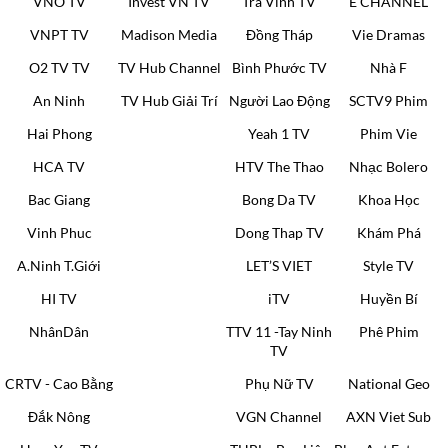
VNO TV
Invest VN TV
Trà Vinh TV
E CHANNEL
VNPT TV
Madison Media
Đồng Tháp
Vie Dramas
O2 TV TV
TV Hub Channel
Bình Phước TV
Nhà F
An Ninh
TV Hub Giải Trí
Người Lao Động
SCTV9 Phim
Hai Phong
Yeah 1 TV
Phim Vie
HCA TV
HTV The Thao
Nhạc Bolero
Bac Giang
Bong Da TV
Khoa Học
Vinh Phuc
Dong Thap TV
Khám Phá
A.Ninh T.Giới
LET’S VIET
Style TV
HI TV
iTV
Huyền Bí
NhânDân
TTV 11 -Tay Ninh
Phê Phim
TV
CRTV - Cao Bằng
Phụ Nữ TV
National Geo
Đắk Nông
VGN Channel
AXN Viet Sub