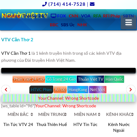
(714) 414-7528
|
NGƯỜIVIỆT.TV
Trending
ThờiSự 24/7
FOX
CNN
VOA
RFA
RFI Pháp
SBTN
N
BBC
SBS Úc
NHK
VTV Cần Thơ 2
VTV Cần Thơ 1
là 1 kênh truyền hình trong số các kênh VTV địa
phương của Đài truyền Hình Việt Nam.
Phim Việt 24 Giờ
Cổ Trang 24 Giờ
Thuần Việt TV
Hàn Quốc
HTVC Phim
Ấn Độ
HongKong
Nét Việt
YourChannel: Wrong Shortcode
[ws_table id=”96″]
YourChannel: Wrong Shortcode
MIỀN BẮC
MIỀN TRUNG
MIỀN NAM
KÊNH KHÁC
Tin Tức VTV 24
Thưà Thiên Huế
HTV Tin Tức
Kênh Nước
Ngoài