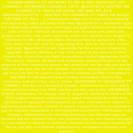
VIETNAM AMERICA TV, VIET NEWS TV, VBS TV, BAO NGUOI VIET, VIET
CHANNELS, VIETNAMESE CHANNELS, VIETV,...
NGUOIVIE.TV
XEM FREE 981
CHANNELS TV / RADIO HẢI NGOẠI, VIỆT NAM, MỸ, ÂU Á …..
WWW.NGUOIVIET.TV ::: XEM FREE 981 CHANNELS TV / RADIO HẢI NGOẠI,
VIỆT NAM, MỸ, ÂU Á ….is a Vietnamese video search engine that indexing
and organizing videos uploaded to the web. NguoiViet.TV is absolutely legal
and contain only embed videos from legal and public domains on the Internet
such as filmon , Viettv24, dailymotion.com, myspace.com, yahoo.com,
google.com, tudou.com, veoh, saigon tv, youku.com, youtube.com, Saigon TV,
VietFace TV, VBS, SBTN and others. We do not host or upload any video,
films, media files (avi, mov, flv, mpg, mpeg, divx, dvd rip, mp3, mp4, torrent,
ipod, psp), NguoiViet.TV is not responsible for the accuracy, compliance,
copyright, legality, decency, or any other aspect of the content of other
linked sites. If you have any legal issues please contact appropriate media
file owners / hosters. All logos and trademarks contained herein are the
property of their respective owners. iptv download, uno iptv apk,uno iptv for
kodi, uno iptv box, uno iptv for windows, uno iptv samsung smart tv, uno iptv
app for pc,uno iptv for smart tv,uno iptv for windows 10,FREE Vietnamese tv
box,FREE itv viet box,viet ip box review, vietnamese smart tv box,
vietnamese android tv box, viet tv 24 box, VIETNAMESE TV, VIETNAMESE TV
CHANNEL, able box for vietnamese channel, vietnamese tv on roku, watch
vietnamese tv online free, FREE uno box, uno iptv, uno tv box, VIETNAMESE
TV BOX, VietNamese TV channel, Viet TV, SaigonTV, VietFaceTV, VietFace TV,
VFTV, saigontv channel, vietnamese tv, watch vietnamese tv online free,
vietnamese tv app,watch vietnamese tv on roku, vietnamese tv channel in
california,vietnamese tv channels in usa,vtv vietnam live stream, vietnam tv
app for android, vietnamese tv streaming box,viet channel, vietchannel, viet
channels, vietchannels,viet channels download, viet channels app,viet
channels apk,viet channels login, viet channels sign up, viet channel on apple
tv, vietnamese tv channel in california, chromecast vietnamese channels, ip
box tv, uno iptv, viet channel, vietnamese tv, vietnamese channels, viet
channels