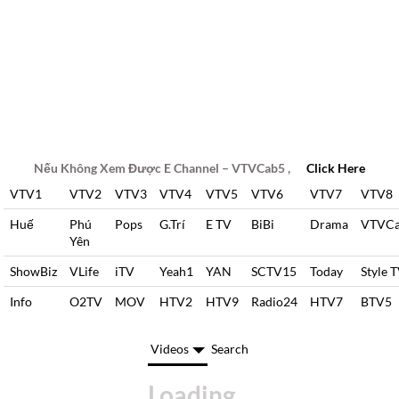
Nếu Không Xem Được E Channel – VTVCab5 ,
Click Here
VTV1
VTV2
VTV3
VTV4
VTV5
VTV6
VTV7
VTV8
Huế
Phú
Pops
G.Trí
E TV
BiBi
Drama
VTVC
Yên
ShowBiz
VLife
iTV
Yeah1
YAN
SCTV15
Today
Style 
Info
O2TV
MOV
HTV2
HTV9
Radio24
HTV7
BTV5
Videos
Search