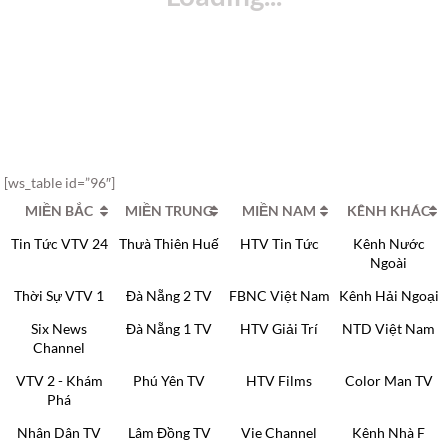
[ws_table id=”96″]
MIỀN BẮC
MIỀN TRUNG
MIỀN NAM
KÊNH KHÁC
Tin Tức VTV 24
Thưà Thiên Huế
HTV Tin Tức
Kênh Nước
Ngoài
Thời Sự VTV 1
Đà Nẵng 2 TV
FBNC Việt Nam
Kênh Hải Ngoại
Six News
Đà Nẵng 1 TV
HTV Giải Trí
NTD Việt Nam
Channel
VTV 2 - Khám
Phú Yên TV
HTV Films
Color Man TV
Phá
Nhân Dân TV
Lâm Đồng TV
Vie Channel
Kênh Nhà F