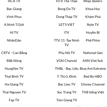
HCA TV
HTV The Thao
Nhạc Bolero
Bac Giang
Bong Da TV
Khoa Học
Vinh Phuc
Dong Thap TV
Khám Phá
A.Ninh T.Giới
LET’S VIET
Style TV
HI TV
iTV
Huyền Bí
NhânDân
TTV 11 -Tay Ninh
Phê Phim
TV
CRTV - Cao Bằng
Phụ Nữ TV
National Geo
Đắk Nông
VGN Channel
AXN Viet Sub
HungYen TV
THBL - Bạc Liêu
Blue Ant Extreme
Thai Binh TV
T. Thị G. Đình
Red By HBO
Ha Giang TV
Bac Lieu TV
Disney Channel
Thai Nguyen TV
Soc Trang TV
TVB tiếng Việt
Fap TV
Tien Giang TV