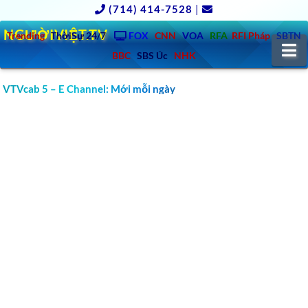
(714) 414-7528
|
NGƯỜIVIỆT.TV
Trending
ThờiSự 24/7
FOX
CNN
VOA
RFA
RFI Pháp
SBTN
N
BBC
SBS Úc
NHK
VTVcab 5 – E Channel: Mới mỗi ngày