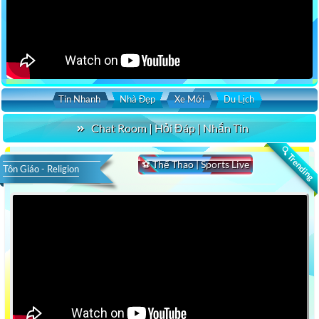
Tin Nhanh
Nhà Đẹp
Xe Mới
Du Lịch
Chat Room | Hỏi Đáp | Nhắn Tin
🔍 Trending
⚽ Thể Thao | Sports Live
Tôn Giáo - Religion