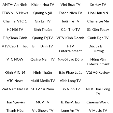
ANTV- An Ninh
Khánh Hoà TV
Viet Buzz TV
Xe Hay TV
TTXVN - V.News
Quảng Ngãi
Thanh Niên TV
Hoa Hậu VN
Channel VTC 1
Gia Lai TV
Tuổi Trẻ TV
Challenge Me
Hà Nội TV
Bình Thuận
Cần Thơ TV
Sài Gòn Today
T Sự Toàn Cảnh
Quảng Trị TV
VITV Kinh Doanh
Cảnh Đẹp TV
VTV.Cab Tin Tức
Bình Định TV
HTV
Độc Lạ Bình
Entertainment
Dương
VTC NOW
Quảng Nam TV
Người Lao Động
Hồng Vân
Entertainment
Kênh VTC 14
Ninh Thuận
Báo Pháp Luật
Vật Vờ Review
VTC News
Multi Media TV
Vĩnh Long TV
Viet Nam Net TV
SCTV 14 Phim
Tây Ninh TV
NTK Thái Công
TV
Thái Nguyên
MCV TV
B. Rịa-V. Tàu
Cinema World
Thanh Hóa
Vie Shows TV
Long An TV
V Music TV