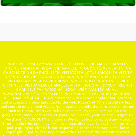
NGUOI VIET dot TV :: WATCH FREE 1,000 LIVE STREAM TV CHANNELS
ONLINE, RADIO HẢI NGOẠI, VIETNAMESE TV, QUỐC TẾ, XEM LẠI TẤT CẢ
CHƯƠNG TRÌNH ĐÃ PHÁT: SBTN, VIETFACETV, LITTLE SAIGON TV, VIET TV,
VIETV, NGUOI VIET TV, SAIGON TV, VNA TV, VIET PHO TV, IBC TV, SET TV,
VIETNAM AMERICA TV, VIET NEWS TV, VBS TV, BAO NGUOI VIET, VIET
CHANNELS, VIETNAMESE CHANNELS, VIETV,...
NGUOIVIE.TV
XEM FREE 981
CHANNELS TV / RADIO HẢI NGOẠI, VIỆT NAM, MỸ, ÂU Á …..
WWW.NGUOIVIET.TV ::: XEM FREE 981 CHANNELS TV / RADIO HẢI NGOẠI,
VIỆT NAM, MỸ, ÂU Á ….is a Vietnamese video search engine that indexing
and organizing videos uploaded to the web. NguoiViet.TV is absolutely legal
and contain only embed videos from legal and public domains on the Internet
such as filmon , Viettv24, dailymotion.com, myspace.com, yahoo.com,
google.com, tudou.com, veoh, saigon tv, youku.com, youtube.com, Saigon TV,
VietFace TV, VBS, SBTN and others. We do not host or upload any video,
films, media files (avi, mov, flv, mpg, mpeg, divx, dvd rip, mp3, mp4, torrent,
ipod, psp), NguoiViet.TV is not responsible for the accuracy, compliance,
copyright, legality, decency, or any other aspect of the content of other