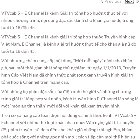
Previous
Next
VTVcab 5 – E Channel là kênh Giải trí tổng hợp hướng thực tế với
nhiều chương trình, nội dung đặc sắc dành cho khán giả nữ độ trong
tuổi từ 18 đến 45.
VTVcab 5 – E Channel là kênh giải trí tổng hợp thuộc Truyền hình cáp
Việt Nam. E Channel là kênh giải trí hướng thực tế cho khán giả nữ độ
tuổi từ 18 đến 45.
Với phương châm cung cấp nội dung “Mới mỗi ngày” dành cho khán
giả, sau một thời gian phát sóng thử nghiệm, từ ngày 1/1/2013, Truyền
hình Cáp Việt Nam đã chính thức phát sóng kênh truyền hình giải trí
tổng hợp E Channel trên mạng cáp.
Với những bộ phim đặc sắc của điện ảnh thế giới và những chương
trình giải trí tổng hợp vui nhộn, kênh truyền hình E-Channel lên sóng là
một “món ăn tinh thần” mới đối với khán giả xem truyền hình.
Trên cơ sở nâng cấp toàn diện nội dung và hình thức kênh, VTVcab 5 –
Echannel với nhiều thể loại khác nhau như: Văn nghệ giải trí, chuyên
đề, phim truyện…sẽ đem đến cho khán giả những trải nghiệm, khám
phá cuộc sống với những góc nhìn mới; cách tiếp cận mới thể hiện sự