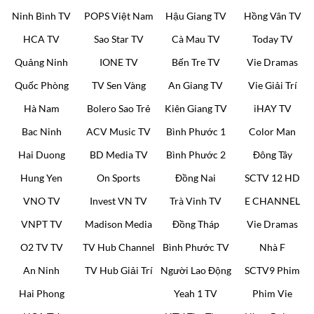
Ninh Bình TV
POPS Việt Nam
Hậu Giang TV
Hồng Vân TV
HCA TV
Sao Star TV
Cà Mau TV
Today TV
Quảng Ninh
IONE TV
Bến Tre TV
Vie Dramas
Quốc Phòng
TV Sen Vàng
An Giang TV
Vie Giải Trí
Hà Nam
Bolero Sao Trẻ
Kiên Giang TV
iHAY TV
Bac Ninh
ACV Music TV
Bình Phước 1
Color Man
Hai Duong
BD Media TV
Bình Phước 2
Đông Tây
Hung Yen
On Sports
Đồng Nai
SCTV 12 HD
VNO TV
Invest VN TV
Trà Vinh TV
E CHANNEL
VNPT TV
Madison Media
Đồng Tháp
Vie Dramas
O2 TV TV
TV Hub Channel
Bình Phước TV
Nhà F
An Ninh
TV Hub Giải Trí
Người Lao Động
SCTV9 Phim
Hai Phong
Yeah 1 TV
Phim Vie