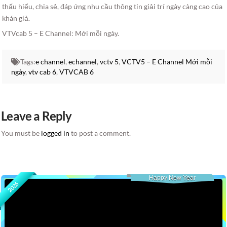
thấu hiểu, chia sẻ, đáp ứng nhu cầu thông tin giải trí ngày càng cao của
khán giả.
VTVcab 5 – E Channel: Mới mỗi ngày.
Tags:
e channel
,
echannel
,
vctv 5
,
VCTV5 – E Channel Mới mỗi
ngày
,
vtv cab 6
,
VTVCAB 6
Leave a Reply
You must be
logged in
to post a comment.
Happy New Year
2026