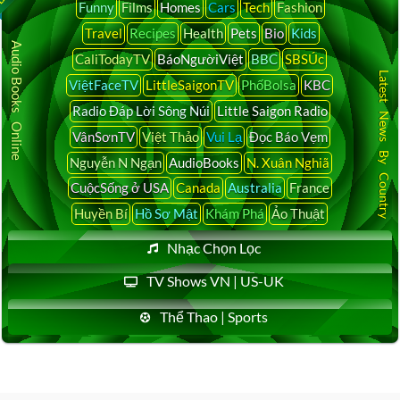
Funny
Films
Homes
Cars
Tech
Fashion
Travel
Recipes
Health
Pets
Bio
Kids
Audio Books Online
CaliTodayTV
BáoNgườiViệt
BBC
SBSÚc
Latest News By Country
ViệtFaceTV
LittleSaigonTV
PhốBolsa
KBC
Radio Đáp Lời Sông Núi
Little Saigon Radio
VânSơnTV
Việt Thảo
Vui Lạ
Đọc Báo Vẹm
Nguyễn N Ngạn
AudioBooks
N. Xuân Nghiã
CuộcSống ở USA
Canada
Australia
France
Huyền Bí
Hồ Sơ Mật
Khám Phá
Ảo Thuật
Nhạc Chọn Lọc
TV Shows VN | US-UK
Thể Thao | Sports