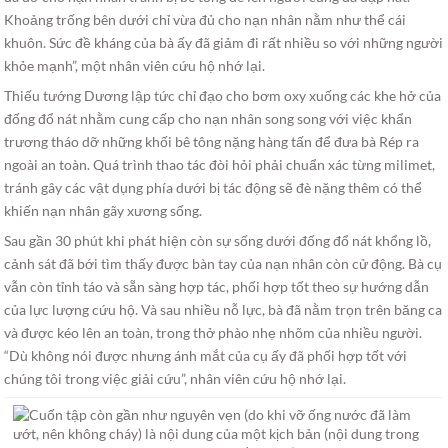
Khoảng trống bên dưới chỉ vừa đủ cho nạn nhân nằm như thể cái
khuôn. Sức đề kháng của bà ấy đã giảm đi rất nhiều so với những người
khỏe mạnh”, một nhân viên cứu hộ nhớ lại.
Thiếu tướng Dương lập tức chỉ đạo cho bơm oxy xuống các khe hở của
đống đổ nát nhằm cung cấp cho nạn nhân song song với việc khẩn
trương tháo dỡ những khối bê tông nặng hàng tấn để đưa bà Rép ra
ngoài an toàn. Quá trình thao tác đòi hỏi phải chuẩn xác từng milimet,
tránh gây các vật dụng phía dưới bị tác động sẽ đè nặng thêm có thể
khiến nạn nhân gãy xương sống.
Sau gần 30 phút khi phát hiện còn sự sống dưới đống đổ nát khổng lồ,
cảnh sát đã bới tìm thấy được bàn tay của nạn nhân còn cử động. Bà cụ
vẫn còn tỉnh táo và sẵn sàng hợp tác, phối hợp tốt theo sự hướng dẫn
của lực lượng cứu hộ. Và sau nhiều nỗ lực, bà đã nằm trọn trên băng ca
và được kéo lên an toàn, trong thở phào nhẹ nhõm của nhiều người.
“Dù không nói được nhưng ánh mắt của cụ ấy đã phối hợp tốt với
chúng tôi trong việc giải cứu”, nhân viên cứu hộ nhớ lại.