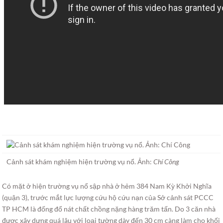
Cảnh sát khám nghiệm hiện trường vụ nổ. Ảnh:
Chí Công
Có mặt ở hiện trường vụ nổ sập nhà ở hẻm 384 Nam Kỳ Khởi Nghĩa
(quận 3), trước mắt lực lượng cứu hộ cứu nạn của Sở cảnh sát PCCC
TP HCM là đống đổ nát chất chồng nặng hàng trăm tấn. Do 3 căn nhà
được xây dựng quá lâu với loại tường dày đến 30 cm càng làm cho khối