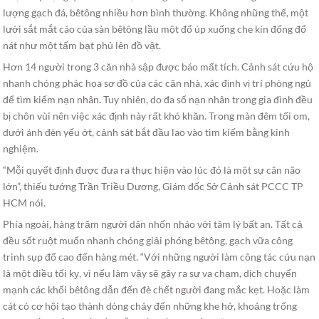
lượng gạch đá, bêtông nhiều hơn bình thường. Không những thế, một
lưới sắt mắt cáo của sàn bêtông lầu một đổ úp xuống che kín đống đổ
nát như một tấm bạt phủ lên đồ vật.
Hơn 14 người trong 3 căn nhà sập được báo mất tích. Cảnh sát cứu hộ
nhanh chóng phác họa sơ đồ của các căn nhà, xác định vị trí phòng ngủ
để tìm kiếm nạn nhân. Tuy nhiên, do đa số nạn nhân trong gia đình đều
bị chôn vùi nên việc xác định này rất khó khăn. Trong màn đêm tối om,
dưới ánh đèn yếu ớt, cảnh sát bắt đầu lao vào tìm kiếm bằng kinh
nghiệm.
“Mỗi quyết định được đưa ra thực hiện vào lúc đó là một sự cân não
lớn”, thiếu tướng Trần Triều Dương, Giám đốc Sở Cảnh sát PCCC TP
HCM nói.
Phía ngoài, hàng trăm người dân nhốn nháo với tâm lý bất an. Tất cả
đều sốt ruột muốn nhanh chóng giải phóng bêtông, gạch vữa công
trình sụp đổ cao đến hàng mét. “Với những người làm công tác cứu nạn
là một điều tối kỵ, vì nếu làm vậy sẽ gây ra sự va chạm, dịch chuyển
mạnh các khối bêtông dẫn đến đè chết người đang mắc kẹt. Hoặc làm
cát có cơ hội tạo thành dòng chảy đến những khe hở, khoảng trống