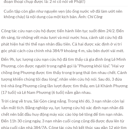
Cuốn tập còn gần như nguyên vẹn (do ống nước vỡ đã làm ướt nên
không cháy) là nội dung của một kịch bản. Ảnh:
Chí Công
Công tác cứu nạn cứu hộ được tiến hành liên tục suốt đêm 24/2. Đến
6h sáng, từ những vết máu tươi và mùi nước hoa, cảnh sát cứu hộ đã
phát hiện hai thi thể nạn nhân đầu tiên. Cả hai được xác định ở vị trí
góc phải cách cửa chính nhà 384/9 khoảng 4 m, sâu bên dưới vài mét.
Đến 9h, lực lượng cứu nạn cứu hộ đã tìm thấy cả gia đình ông Lê Minh
Phương, còn được người trong nghề gọi là “Phương khói lửa”. “Hai vợ
chồng ông Phương được tìm thấy trong trạng thái ôm nhau chết. Cảnh
tượng khiến chúng tôi đau lòng”, nhân viên cứu hộ nói. Sau đó, 3 đứa
trẻ nhà ông Phương cũng lần lượt được tìm thấy, em Lê Khánh Phương
(17 tuổi) và Lê Nam Phương (6 tuổi) nằm gần nhau.
Trời càng về trưa, Sài Gòn càng nắng. Trong khi đó, 3 nạn nhân còn lại
vẫn mất tích. Bằng nghiệp vụ, lực lượng cứu hộ xác định nạn nhân đã
chết nên bắt đầu huy động máy xúc cào lớp bê tông để tìm nạn nhân.
Đến 11h 30 cùng ngày, 3 nạn nhân cuối cùng cũng đã được đưa lên từ
phía cuối căn nhà 384/7A. Công tác cứu hộ kết thúc sau gần 12 giờ tìm