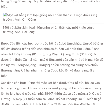
trong đống đổ nát lấp đầy dẫn đến hết oxy để thở”, một cảnh sát cho
biết.
Một vật bằng kim loại giống như phần thân của một khẩu súng
trường. Ảnh:
Chí Công
Bước đầu tiên của lực lượng cứu hộ là cắt bỏ từng khúc, từng ô bêtông
để lấy khoảng trống tiếp cận phía dưới. Sau vài phút tìm kiếm, 2 nạn
nhân là Hồ Sỹ Cường (81 tuổi), ông Phạm Quang Minh (81 tuổi) đã
được tìm thấy. Cả hai nằm ngủ ở tầng một của căn nhà và bị mái tôn đè
lên người. Trong đó, ông Cường bị nhiều bêtông rơi trúng nên chấn
thương nặng. Cả hai nhanh chóng được kéo lên và đưa ra ngoài an
toàn.
Xác định còn hơn 10 người mắc kẹt bên dưới, từng tổ cứu hộ lao vào
làm việc. 2 giờ sau khi vụ nổ xảy ra, một giọng nữ kêu cứu yếu ớt vang
lên từ khe hẹp ở giữa căn nhà 384/7 khiến tất cả đều mừng rỡ. Cụ già
Lương Thị Rép (71 tuổi) nằm sâu dưới đổ nát khoảng 2m. “Chiếc tủ gỗ
đã đỡ cho nạn nhân tránh bị bê tông đè lên người cũng đã dập nát.