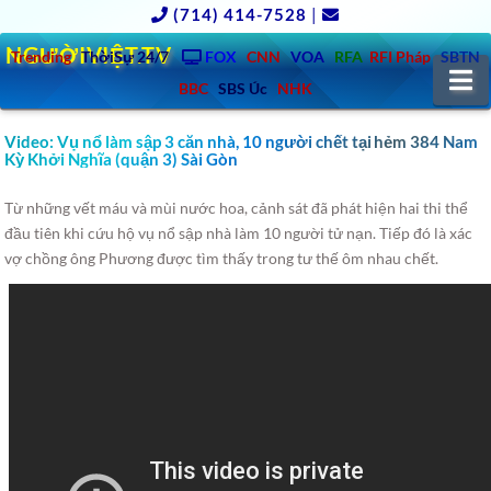
(714) 414-7528
|
NGƯỜIVIỆT.TV
Trending
ThờiSự 24/7
FOX
CNN
VOA
RFA
RFI Pháp
SBTN
N
BBC
SBS Úc
NHK
Video: Vụ nổ làm sập 3 căn nhà, 10 người chết tại hẻm 384 Nam
Kỳ Khởi Nghĩa (quận 3) Sài Gòn
Từ những vết máu và mùi nước hoa, cảnh sát đã phát hiện hai thi thể
đầu tiên khi cứu hộ vụ nổ sập nhà làm 10 người tử nạn. Tiếp đó là xác
vợ chồng ông Phương được tìm thấy trong tư thế ôm nhau chết.