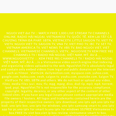
NGUOI VIET dot TV :: WATCH FREE 1,000 LIVE STREAM TV CHANNELS
ONLINE, RADIO HẢI NGOẠI, VIETNAMESE TV, QUỐC TẾ, XEM LẠI TẤT CẢ
CHƯƠNG TRÌNH ĐÃ PHÁT: SBTN, VIETFACETV, LITTLE SAIGON TV, VIET TV,
VIETV, NGUOI VIET TV, SAIGON TV, VNA TV, VIET PHO TV, IBC TV, SET TV,
VIETNAM AMERICA TV, VIET NEWS TV, VBS TV, BAO NGUOI VIET, VIET
CHANNELS, VIETNAMESE CHANNELS, VIETV,...
NGUOIVIE.TV
XEM FREE 981
CHANNELS TV / RADIO HẢI NGOẠI, VIỆT NAM, MỸ, ÂU Á …..
WWW.NGUOIVIET.TV ::: XEM FREE 981 CHANNELS TV / RADIO HẢI NGOẠI,
VIỆT NAM, MỸ, ÂU Á ….is a Vietnamese video search engine that indexing
and organizing videos uploaded to the web. NguoiViet.TV is absolutely legal
and contain only embed videos from legal and public domains on the Internet
such as filmon , Viettv24, dailymotion.com, myspace.com, yahoo.com,
google.com, tudou.com, veoh, saigon tv, youku.com, youtube.com, Saigon TV,
VietFace TV, VBS, SBTN and others. We do not host or upload any video,
films, media files (avi, mov, flv, mpg, mpeg, divx, dvd rip, mp3, mp4, torrent,
ipod, psp), NguoiViet.TV is not responsible for the accuracy, compliance,
copyright, legality, decency, or any other aspect of the content of other
linked sites. If you have any legal issues please contact appropriate media
file owners / hosters. All logos and trademarks contained herein are the
property of their respective owners. iptv download, uno iptv apk,uno iptv for
kodi, uno iptv box, uno iptv for windows, uno iptv samsung smart tv, uno iptv
app for pc,uno iptv for smart tv,uno iptv for windows 10,FREE Vietnamese tv
box,FREE itv viet box,viet ip box review, vietnamese smart tv box,