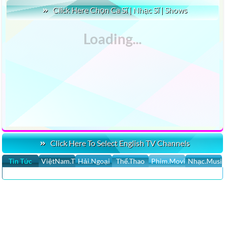
Click Here Chọn Ca Sĩ | Nhạc Sĩ | Shows
Click Here To Select English TV Channels
Tin Tức
ViệtNam.TV
Hải.Ngoại
Thể.Thao
Phim.Movies
Nhạc.Musi
CLICK HERE XEM 100,000 YOUTUBE VIDEOS NHẠC SĨ & NHỮNG
SÁNG TÁC MỚI NHẤT LIVE STREAM
Tin Hoa Kỳ, Tin Thế Giới, Tin Việt Nam Tin nhanh nhất, cập nhật 24h,