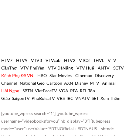
HTV7
HTV9
VTV3
VTVcab
HTV2
VTC3
THVL
VTV
CầnThơ
VTV PhúYên
VTV ĐàNẵng
VTV Huế
ANTV
SCTV
Kênh Phụ Đề VN:
HBO
Star Movies
Cinemax
Discovery
Channel
National Geo
Cartoon
AXN
Disney
MTV
Animal
Hải Ngoại
SBTN
VietFaceTV
VOA
RFA
RFI
Tôn
Giáo
SaigonTV
PhoBolsaTV
VBS
IBC
VNATV
SET
Xem Thêm
[youtube_wpress search=”1″] [youtube_wpress
username=”videobooksforyou” nb_display=”3″] [tubepress
mode=”user” userValue=”SBTNOfficial + SBTNAUS + sbtndc +