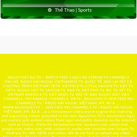
Thể Thao | Sports
NGUOI VIET dot TV :: WATCH FREE 1,000 LIVE STREAM TV CHANNELS
ONLINE, RADIO HẢI NGOẠI, VIETNAMESE TV, QUỐC TẾ, XEM LẠI TẤT CẢ
CHƯƠNG TRÌNH ĐÃ PHÁT: SBTN, VIETFACETV, LITTLE SAIGON TV, VIET TV,
VIETV, NGUOI VIET TV, SAIGON TV, VNA TV, VIET PHO TV, IBC TV, SET TV,
VIETNAM AMERICA TV, VIET NEWS TV, VBS TV, BAO NGUOI VIET, VIET
CHANNELS, VIETNAMESE CHANNELS, VIETV,...
NGUOIVIE.TV
XEM FREE 981
CHANNELS TV / RADIO HẢI NGOẠI, VIỆT NAM, MỸ, ÂU Á …..
WWW.NGUOIVIET.TV ::: XEM FREE 981 CHANNELS TV / RADIO HẢI NGOẠI,
VIỆT NAM, MỸ, ÂU Á ….is a Vietnamese video search engine that indexing
and organizing videos uploaded to the web. NguoiViet.TV is absolutely legal
and contain only embed videos from legal and public domains on the Internet
such as filmon , Viettv24, dailymotion.com, myspace.com, yahoo.com,
google.com, tudou.com, veoh, saigon tv, youku.com, youtube.com, Saigon TV,
VietFace TV, VBS, SBTN and others. We do not host or upload any video,