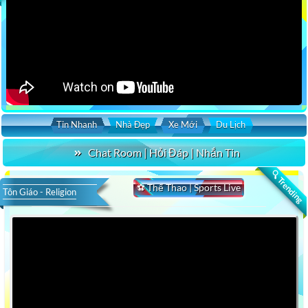
Tin Nhanh
Nhà Đẹp
Xe Mới
Du Lịch
Chat Room | Hỏi Đáp | Nhắn Tin
🔍 Trending
⚽ Thể Thao | Sports Live
Tôn Giáo - Religion