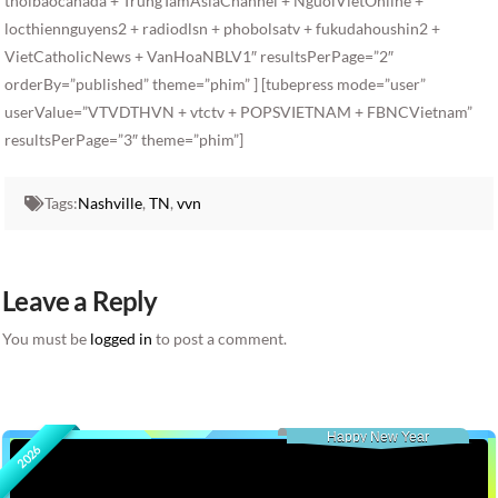
thoibaocanada + TrungTamAsiaChannel + NguoiVietOnline +
locthiennguyens2 + radiodlsn + phobolsatv + fukudahoushin2 +
VietCatholicNews + VanHoaNBLV1″ resultsPerPage=”2″
orderBy=”published” theme=”phim” ] [tubepress mode=”user”
userValue=”VTVDTHVN + vtctv + POPSVIETNAM + FBNCVietnam”
resultsPerPage=”3″ theme=”phim”]
Tags:
Nashville
,
TN
,
vvn
Leave a Reply
You must be
logged in
to post a comment.
Happy New Year
2026