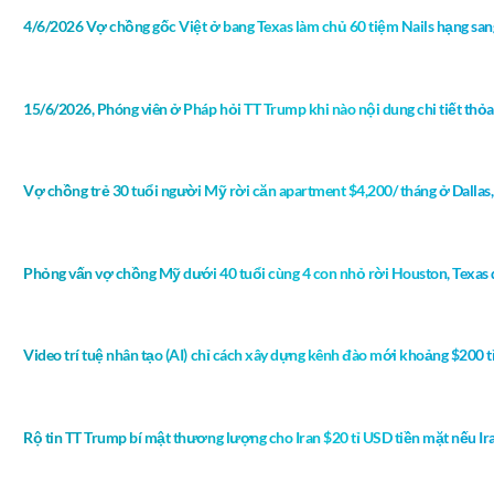
4/6/2026 Vợ chồng gốc Việt ở bang Texas làm chủ 60 tiệm Nails hạng sa
15/6/2026, Phóng viên ở Pháp hỏi TT Trump khi nào nội dung chi tiết thỏ
Vợ chồng trẻ 30 tuổi người Mỹ rời căn apartment $4,200/ tháng ở Dalla
Phỏng vấn vợ chồng Mỹ dưới 40 tuổi cùng 4 con nhỏ rời Houston, Texas 
Video trí tuệ nhân tạo (AI) chỉ cách xây dựng kênh đào mới khoảng $200 t
Rộ tin TT Trump bí mật thương lượng cho Iran $20 tỉ USD tiền mặt nếu Ir