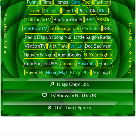
Funny
Films
Homes
Cars
Tech
Fashion
Travel
Recipes
Health
Pets
Bio
Kids
Audio Books Online
CaliTodayTV
BáoNgườiViệt
BBC
SBSÚc
Latest News By Country
ViệtFaceTV
LittleSaigonTV
PhốBolsa
KBC
Radio Đáp Lời Sông Núi
Little Saigon Radio
VânSơnTV
Việt Thảo
Vui Lạ
Đọc Báo Vẹm
Nguyễn N Ngạn
AudioBooks
N. Xuân Nghiã
CuộcSống ở USA
Canada
Australia
France
Huyền Bí
Hồ Sơ Mật
Khám Phá
Ảo Thuật
Nhạc Chọn Lọc
TV Shows VN | US-UK
Thể Thao | Sports