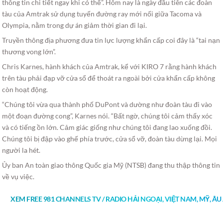
thông tin chi tiết ngay khi có thể”. Hôm nay là ngày đầu tiên các đoàn
tàu của Amtrak sử dụng tuyến đường ray mới nối giữa Tacoma và
Olympia, nằm trong dự án giảm thời gian đi lại.
Truyền thông địa phương đưa tin lực lượng khẩn cấp coi đây là “tai nạn
thương vong lớn”.
Chris Karnes, hành khách của Amtrak, kể với KIRO 7 rằng hành khách
trên tàu phải đạp vỡ cửa sổ để thoát ra ngoài bởi cửa khẩn cấp không
còn hoạt động.
“Chúng tôi vừa qua thành phố DuPont và dường như đoàn tàu đi vào
một đoạn đường cong”, Karnes nói. “Bất ngờ, chúng tôi cảm thấy xóc
và có tiếng ồn lớn. Cảm giác giống như chúng tôi đang lao xuống đồi.
Chúng tôi bị đập vào ghế phía trước, cửa sổ vỡ, đoàn tàu dừng lại. Mọi
người la hét.
Ủy ban An toàn giao thông Quốc gia Mỹ (NTSB) đang thu thập thông tin
về vụ việc.
XEM FREE 981 CHANNELS TV / RADIO HẢI NGOẠI, VIỆT NAM, MỸ, Â