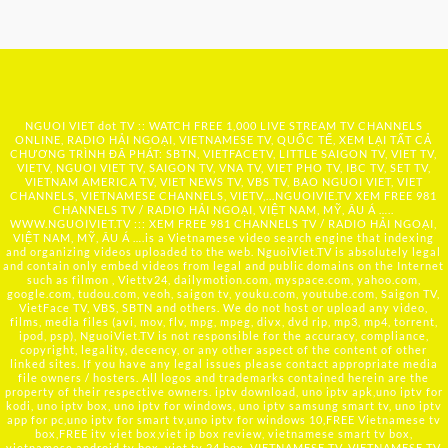
NGUOI VIET dot TV :: WATCH FREE 1,000 LIVE STREAM TV CHANNELS
ONLINE, RADIO HẢI NGOẠI, VIETNAMESE TV, QUỐC TẾ, XEM LẠI TẤT CẢ
CHƯƠNG TRÌNH ĐÃ PHÁT: SBTN, VIETFACETV, LITTLE SAIGON TV, VIET TV,
VIETV, NGUOI VIET TV, SAIGON TV, VNA TV, VIET PHO TV, IBC TV, SET TV,
VIETNAM AMERICA TV, VIET NEWS TV, VBS TV, BAO NGUOI VIET, VIET
CHANNELS, VIETNAMESE CHANNELS, VIETV,...
NGUOIVIE.TV
XEM FREE 981
CHANNELS TV / RADIO HẢI NGOẠI, VIỆT NAM, MỸ, ÂU Á …..
WWW.NGUOIVIET.TV ::: XEM FREE 981 CHANNELS TV / RADIO HẢI NGOẠI,
VIỆT NAM, MỸ, ÂU Á ….is a Vietnamese video search engine that indexing
and organizing videos uploaded to the web. NguoiViet.TV is absolutely legal
and contain only embed videos from legal and public domains on the Internet
such as filmon , Viettv24, dailymotion.com, myspace.com, yahoo.com,
google.com, tudou.com, veoh, saigon tv, youku.com, youtube.com, Saigon TV,
VietFace TV, VBS, SBTN and others. We do not host or upload any video,
films, media files (avi, mov, flv, mpg, mpeg, divx, dvd rip, mp3, mp4, torrent,
ipod, psp), NguoiViet.TV is not responsible for the accuracy, compliance,
copyright, legality, decency, or any other aspect of the content of other
linked sites. If you have any legal issues please contact appropriate media
file owners / hosters. All logos and trademarks contained herein are the
property of their respective owners. iptv download, uno iptv apk,uno iptv for
kodi, uno iptv box, uno iptv for windows, uno iptv samsung smart tv, uno iptv
app for pc,uno iptv for smart tv,uno iptv for windows 10,FREE Vietnamese tv
box,FREE itv viet box,viet ip box review, vietnamese smart tv box,
vietnamese android tv box, viet tv 24 box, VIETNAMESE TV, VIETNAMESE TV