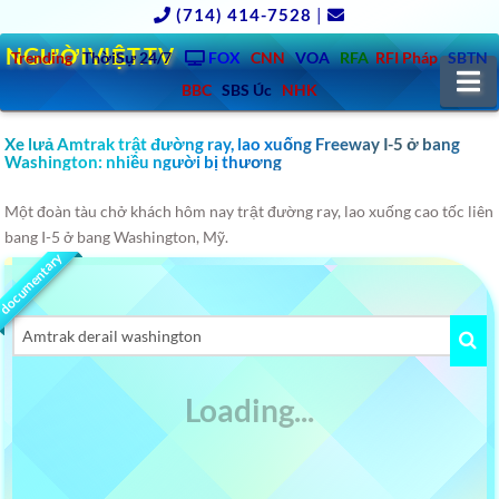
(714) 414-7528
|
NGƯỜIVIỆT.TV
Trending
ThờiSự 24/7
FOX
CNN
VOA
RFA
RFI Pháp
SBTN
N
BBC
SBS Úc
NHK
Xe lưả Amtrak trật đường ray, lao xuống Freeway I-5 ở bang
Washington: nhiều người bị thương
Một đoàn tàu chở khách hôm nay trật đường ray, lao xuống cao tốc liên
bang I-5 ở bang Washington, Mỹ.
documentary
Videos
Search