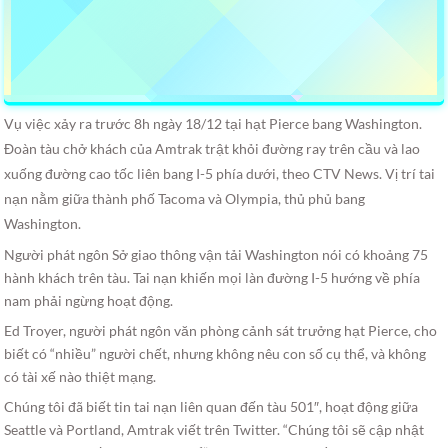
Vụ việc xảy ra trước 8h ngày 18/12 tại hạt Pierce bang Washington.
Đoàn tàu chở khách của Amtrak trật khỏi đường ray trên cầu và lao
xuống đường cao tốc liên bang I-5 phía dưới, theo CTV News. Vị trí tai
nạn nằm giữa thành phố Tacoma và Olympia, thủ phủ bang
Washington.
Người phát ngôn Sở giao thông vận tải Washington nói có khoảng 75
hành khách trên tàu. Tai nạn khiến mọi làn đường I-5 hướng về phía
nam phải ngừng hoạt động.
Ed Troyer, người phát ngôn văn phòng cảnh sát trưởng hạt Pierce, cho
biết có “nhiều” người chết, nhưng không nêu con số cụ thể, và không
có tài xế nào thiệt mạng.
Chúng tôi đã biết tin tai nạn liên quan đến tàu 501″, hoạt động giữa
Seattle và Portland, Amtrak viết trên Twitter. “Chúng tôi sẽ cập nhật