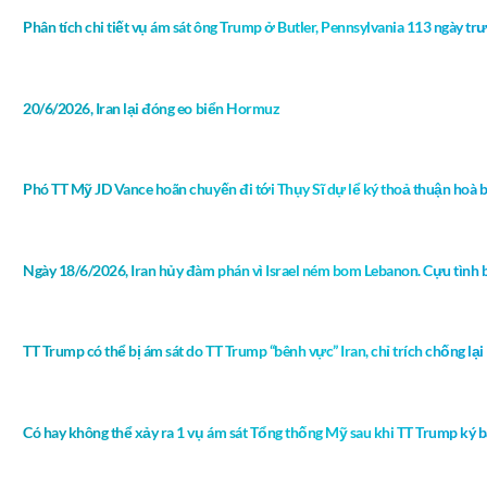
Phân tích chi tiết vụ ám sát ông Trump ở Butler, Pennsylvania 113 ngày t
20/6/2026, Iran lại đóng eo biển Hormuz
Phó TT Mỹ JD Vance hoãn chuyến đi tới Thụy Sĩ dự lể ký thoả thuận hoà b
Ngày 18/6/2026, Iran hủy đàm phán vì Israel ném bom Lebanon. Cựu tình b
TT Trump có thể bị ám sát do TT Trump “bênh vực” Iran, chỉ trích chống lại 
Có hay không thể xảy ra 1 vụ ám sát Tổng thống Mỹ sau khi TT Trump ký bả