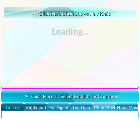
Click Here Chọn Shows Hay Khác
Click Here To Select English TV Channels
Tin Tức
ViệtNam.TV
Hải.Ngoại
Thể.Thao
Phim.Movies
Nhạc.Musi
CLICK HERE XEM 100,000 YOUTUBE VIDEOS HÀI KỊCH VUI TỔNG