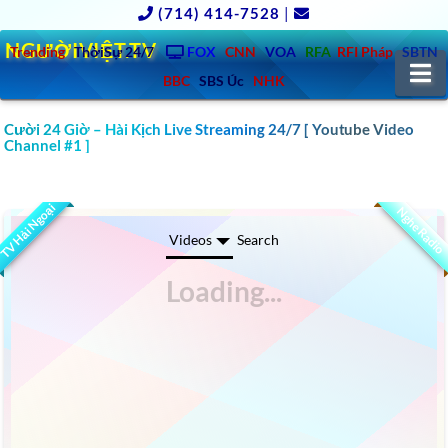
(714) 414-7528
|
NGƯỜIVIỆT.TV
Trending
ThờiSự 24/7
FOX
CNN
VOA
RFA
RFI Pháp
SBTN
N
BBC
SBS Úc
NHK
Cười 24 Giờ – Hài Kịch Live Streaming 24/7 [ Youtube Video
Channel #1 ]
CLICK HERE XEM TV SHOWS BI HÀI KỊCH HAY 1000 VIDEOS MỚI ,
CŨ, HẢI NGOẠI , VIỆT NAM
TV Hải Ngoại
Nghe Radio
Videos
Search