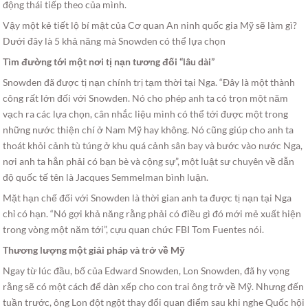
động thái tiếp theo của mình.
Vậy một kẻ tiết lộ bí mật của Cơ quan An ninh quốc gia Mỹ sẽ làm gì?
Dưới đây là 5 khả năng mà Snowden có thể lựa chọn
Tìm đường tới một nơi tị nạn tương đối “lâu dài”
Snowden đã được tị nạn chính trị tạm thời tại Nga. “Đây là một thành
công rất lớn đối với Snowden. Nó cho phép anh ta có trọn một năm
vạch ra các lựa chọn, cân nhắc liệu mình có thể tới được một trong
những nước thiện chí ở Nam Mỹ hay không. Nó cũng giúp cho anh ta
thoát khỏi cảnh tù túng ở khu quá cảnh sân bay và bước vào nước Nga,
nơi anh ta hẳn phải có bạn bè và cộng sự”, một luật sư chuyên về dẫn
độ quốc tế tên là Jacques Semmelman bình luận.
Mặt hạn chế đối với Snowden là thời gian anh ta được tị nạn tại Nga
chỉ có hạn. “Nó gợi khả năng rằng phải có điều gì đó mới mẻ xuất hiện
trong vòng một năm tới”, cựu quan chức FBI Tom Fuentes nói.
Thương lượng một giải pháp và trở về Mỹ
Ngay từ lúc đầu, bố của Edward Snowden, Lon Snowden, đã hy vọng
rằng sẽ có một cách để dàn xếp cho con trai ông trở về Mỹ. Nhưng đến
tuần trước, ông Lon đột ngột thay đổi quan điểm sau khi nghe Quốc hội