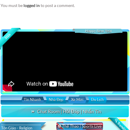
You must be
logged in
to post a comment.
Happy New Year
2026
Tin Nhanh
Nhà Đẹp
Xe Mới
Du Lịch
Chat Room | Hỏi Đáp | Nhắn Tin
🔍 Trending
⚽ Thể Thao | Sports Live
Tôn Giáo - Religion