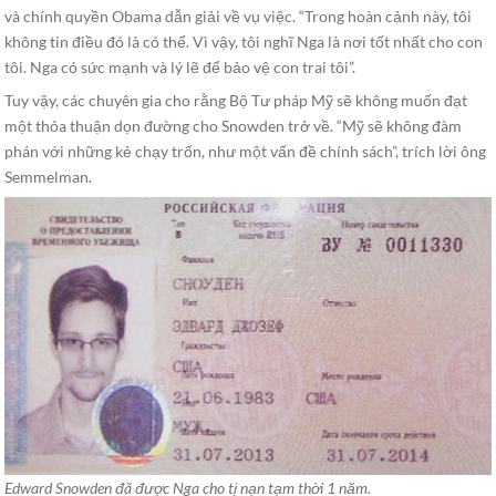
và chính quyền Obama dẫn giải về vụ việc. “Trong hoàn cảnh này, tôi
không tin điều đó là có thể. Vì vậy, tôi nghĩ Nga là nơi tốt nhất cho con
tôi. Nga có sức mạnh và lý lẽ để bảo vệ con trai tôi”.
Tuy vậy, các chuyên gia cho rằng Bộ Tư pháp Mỹ sẽ không muốn đạt
một thỏa thuận dọn đường cho Snowden trở về. “Mỹ sẽ không đàm
phán với những kẻ chạy trốn, như một vấn đề chính sách”, trích lời ông
Semmelman.
Edward Snowden đã được Nga cho tị nạn tạm thời 1 năm.