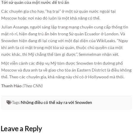
Tới sứ quán của một nước để trú ẩn
Các chuyên gia cho hay, “hạ trại” ở một sứ quán nước ngoài tại
Moscow hoặc nơi nào đó luôn là một khả năng có thể.
Julian Assange, người sáng lập trang mạng chuyên cung cấp thông tin
mật rò rỉ, hiện đang trú ẩn bên trong Sứ quán Ecuador ở London. Và
Snowden hiện đang đi lại cùng với một đại diện của WikiLeaks. “Ngay
khi anh ta có mặt trong một tòa sứ quán, thuộc chủ quyền của một
nước khác, thì Mỹ chẳng thể làm gì được”, Semmelman nhận xét.
Một viễn cảnh các điệp vụ Mỹ tóm được Snowden trên đường phố
Moscow và đưa anh ta về giao cho tòa án Eastern District là điều không
thể. Theo các chuyên gia, khả năng này chỉ có ở Hollywood mà thôi.
Thanh Hảo
(Theo CNN)
Tags:
Những điều có thể xảy ra với Snowden
Leave a Reply