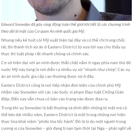
Edward Snowden đã gây rúng động toàn thế giới khi tiết lộ các chương trình
theo dõi bí mật của Cơ quan An ninh quốc gia Mỹ.
Nhưng nếu kẻ tuýt còi Mỹ xuất hiện tại đây và có thể chỉ trong chốc
lát, thì thành tích xử án ở Eastern District từ xưa tới nay cho thấy sự
thực thi luật pháp rất nhanh chóng và chính xác.
Cơ sở hiện đại với an ninh được thắt chặt nằm ở ngay phía nam thủ đô
nước Mỹ này từng là nơi diễn ra nhiều vụ xử “nhanh như chớp”. Các vụ
án an ninh quốc gia cấp cao thường được xử ở đây.
Eastern District cũng là nơi tiếp nhận đơn kiện của chính phủ Mỹ
nhằm vào Snowden với các cáo buộc vi phạm Đạo luật Chống Gián
điệp. Đến nay vẫn chưa có bản cáo trạng nào được đưa ra.
Trong khi vụ Snowden là bất thường và dính đến những bí mật mà có
thể kéo dài nhiều năm, Eastern District là một trong những nơi hiện
thực hóa khái niệm “phiên tòa tốc hành”. Đó là lý do một người trong
cương vị của Snowden – giờ đang tị nạn tạm thời tại Nga – phải nghĩ về