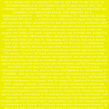
VIETV, NGUOI VIET TV, SAIGON TV, VNA TV, VIET PHO TV, IBC TV, SET TV,
VIETNAM AMERICA TV, VIET NEWS TV, VBS TV, BAO NGUOI VIET, VIET
CHANNELS, VIETNAMESE CHANNELS, VIETV,...
NGUOIVIE.TV
XEM FREE 981
CHANNELS TV / RADIO HẢI NGOẠI, VIỆT NAM, MỸ, ÂU Á …..
WWW.NGUOIVIET.TV ::: XEM FREE 981 CHANNELS TV / RADIO HẢI NGOẠI,
VIỆT NAM, MỸ, ÂU Á ….is a Vietnamese video search engine that indexing
and organizing videos uploaded to the web. NguoiViet.TV is absolutely legal
and contain only embed videos from legal and public domains on the Internet
such as filmon , Viettv24, dailymotion.com, myspace.com, yahoo.com,
google.com, tudou.com, veoh, saigon tv, youku.com, youtube.com, Saigon TV,
VietFace TV, VBS, SBTN and others. We do not host or upload any video,
films, media files (avi, mov, flv, mpg, mpeg, divx, dvd rip, mp3, mp4, torrent,
ipod, psp), NguoiViet.TV is not responsible for the accuracy, compliance,
copyright, legality, decency, or any other aspect of the content of other
linked sites. If you have any legal issues please contact appropriate media
file owners / hosters. All logos and trademarks contained herein are the
property of their respective owners. iptv download, uno iptv apk,uno iptv for
kodi, uno iptv box, uno iptv for windows, uno iptv samsung smart tv, uno iptv
app for pc,uno iptv for smart tv,uno iptv for windows 10,FREE Vietnamese tv
box,FREE itv viet box,viet ip box review, vietnamese smart tv box,
vietnamese android tv box, viet tv 24 box, VIETNAMESE TV, VIETNAMESE TV
CHANNEL, able box for vietnamese channel, vietnamese tv on roku, watch
vietnamese tv online free, FREE uno box, uno iptv, uno tv box, VIETNAMESE
TV BOX, VietNamese TV channel, Viet TV, SaigonTV, VietFaceTV, VietFace TV,
VFTV, saigontv channel, vietnamese tv, watch vietnamese tv online free,
vietnamese tv app,watch vietnamese tv on roku, vietnamese tv channel in
california,vietnamese tv channels in usa,vtv vietnam live stream, vietnam tv
app for android, vietnamese tv streaming box,viet channel, vietchannel, viet
channels, vietchannels,viet channels download, viet channels app,viet
channels apk,viet channels login, viet channels sign up, viet channel on apple
tv, vietnamese tv channel in california, chromecast vietnamese channels, ip
box tv, uno iptv, viet channel, vietnamese tv, vietnamese channels, viet