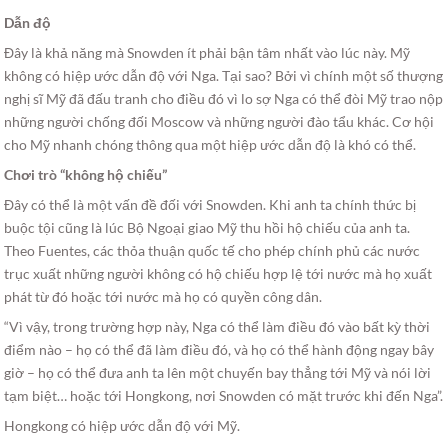
Dẫn độ
Đây là khả năng mà Snowden ít phải bận tâm nhất vào lúc này. Mỹ
không có hiệp ước dẫn độ với Nga. Tại sao? Bởi vì chính một số thượng
nghị sĩ Mỹ đã đấu tranh cho điều đó vì lo sợ Nga có thể đòi Mỹ trao nộp
những người chống đối Moscow và những người đào tẩu khác. Cơ hội
cho Mỹ nhanh chóng thông qua một hiệp ước dẫn độ là khó có thể.
Chơi trò “không hộ chiếu”
Đây có thể là một vấn đề đối với Snowden. Khi anh ta chính thức bị
buộc tội cũng là lúc Bộ Ngoại giao Mỹ thu hồi hộ chiếu của anh ta.
Theo Fuentes, các thỏa thuận quốc tế cho phép chính phủ các nước
trục xuất những người không có hộ chiếu hợp lệ tới nước mà họ xuất
phát từ đó hoặc tới nước mà họ có quyền công dân.
“Vì vậy, trong trường hợp này, Nga có thể làm điều đó vào bất kỳ thời
điểm nào – họ có thể đã làm điều đó, và họ có thể hành động ngay bây
giờ – họ có thể đưa anh ta lên một chuyến bay thẳng tới Mỹ và nói lời
tạm biệt… hoặc tới Hongkong, nơi Snowden có mặt trước khi đến Nga”.
Hongkong có hiệp ước dẫn độ với Mỹ.