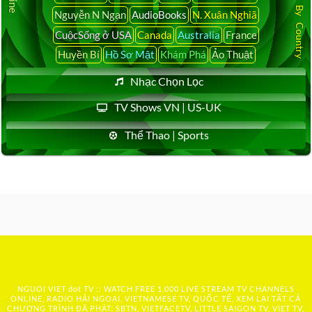
Nguyễn N Ngạn
AudioBooks
N. Xuân Nghiã
CuộcSống ở USA
Canada
Australia
France
Huyền Bí
Hồ Sơ Mật
Khám Phá
Ảo Thuật
Nhạc Chọn Lọc
TV Shows VN | US-UK
Thể Thao | Sports
NGUOI VIET dot TV :: WATCH FREE 1,000 LIVE STREAM TV CHANNELS
ONLINE, RADIO HẢI NGOẠI, VIETNAMESE TV, QUỐC TẾ, XEM LẠI TẤT CẢ
CHƯƠNG TRÌNH ĐÃ PHÁT: SBTN, VIETFACETV, LITTLE SAIGON TV, VIET TV,