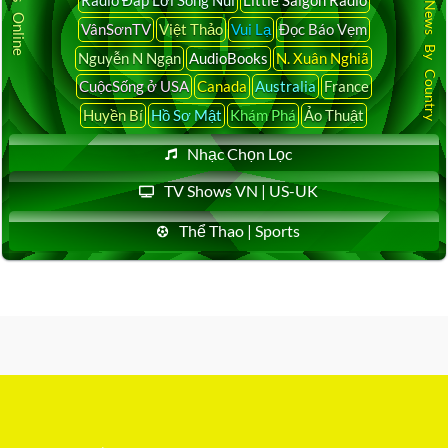
Latest News By Country
VânSơnTV
Việt Thảo
Vui Lạ
Đọc Báo Vẹm
Nguyễn N Ngạn
AudioBooks
N. Xuân Nghiã
CuộcSống ở USA
Canada
Australia
France
Huyền Bí
Hồ Sơ Mật
Khám Phá
Ảo Thuật
Nhạc Chọn Lọc
TV Shows VN | US-UK
Thể Thao | Sports