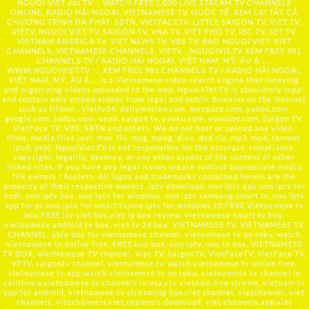
NGUOI VIET dot TV :: WATCH FREE 1,000 LIVE STREAM TV CHANNELS
ONLINE, RADIO HẢI NGOẠI, VIETNAMESE TV, QUỐC TẾ, XEM LẠI TẤT CẢ
CHƯƠNG TRÌNH ĐÃ PHÁT: SBTN, VIETFACETV, LITTLE SAIGON TV, VIET TV,
VIETV, NGUOI VIET TV, SAIGON TV, VNA TV, VIET PHO TV, IBC TV, SET TV,
VIETNAM AMERICA TV, VIET NEWS TV, VBS TV, BAO NGUOI VIET, VIET
CHANNELS, VIETNAMESE CHANNELS, VIETV,...
NGUOIVIE.TV
XEM FREE 981
CHANNELS TV / RADIO HẢI NGOẠI, VIỆT NAM, MỸ, ÂU Á …..
WWW.NGUOIVIET.TV ::: XEM FREE 981 CHANNELS TV / RADIO HẢI NGOẠI,
VIỆT NAM, MỸ, ÂU Á ….is a Vietnamese video search engine that indexing
and organizing videos uploaded to the web. NguoiViet.TV is absolutely legal
and contain only embed videos from legal and public domains on the Internet
such as filmon , Viettv24, dailymotion.com, myspace.com, yahoo.com,
google.com, tudou.com, veoh, saigon tv, youku.com, youtube.com, Saigon TV,
VietFace TV, VBS, SBTN and others. We do not host or upload any video,
films, media files (avi, mov, flv, mpg, mpeg, divx, dvd rip, mp3, mp4, torrent,
ipod, psp), NguoiViet.TV is not responsible for the accuracy, compliance,
copyright, legality, decency, or any other aspect of the content of other
linked sites. If you have any legal issues please contact appropriate media
file owners / hosters. All logos and trademarks contained herein are the
property of their respective owners. iptv download, uno iptv apk,uno iptv for
kodi, uno iptv box, uno iptv for windows, uno iptv samsung smart tv, uno iptv
app for pc,uno iptv for smart tv,uno iptv for windows 10,FREE Vietnamese tv
box,FREE itv viet box,viet ip box review, vietnamese smart tv box,
vietnamese android tv box, viet tv 24 box, VIETNAMESE TV, VIETNAMESE TV
CHANNEL, able box for vietnamese channel, vietnamese tv on roku, watch
vietnamese tv online free, FREE uno box, uno iptv, uno tv box, VIETNAMESE
TV BOX, VietNamese TV channel, Viet TV, SaigonTV, VietFaceTV, VietFace TV,
VFTV, saigontv channel, vietnamese tv, watch vietnamese tv online free,
vietnamese tv app,watch vietnamese tv on roku, vietnamese tv channel in
california,vietnamese tv channels in usa,vtv vietnam live stream, vietnam tv
app for android, vietnamese tv streaming box,viet channel, vietchannel, viet
channels, vietchannels,viet channels download, viet channels app,viet