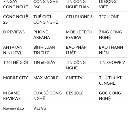
7 NGÀY
CÔNG NGHỆ
TIN CÔNG
DI ĐỘNG
CÔNG NGHỆ
360
NGHỆ TUẦN
VIỆT
CÔNG NGHỆ
THẾ GIỚI
CELLPHONE S
TECH ONE
2S
CÔNG NGHỆ
D REVIEWS
PHONE
MOBILE TECH
ZING CÔNG
AREANA
REVIEW
NGHỆ
ANTV (AN
BÌNH LUẬN
BÁO PHÁP
BÁO THANH
NINH TV)
TIN TỨC
LUẬT
NIÊN
TIN THẾ GIỚI
TIN 60 GIÂY
TIN CÔNG
TIN SHOWBIZ
NGHỆ
MOBILE CITY
MAX MOBILE
CNET TV
THỦ THUẬT
C. NGHỆ
M GAME
CỬA SỔ CÔNG
CES 2016
GÓC CÔNG
REVIEWS
NGHỆ
NGHỆ
Review dạo
Vật Vờ