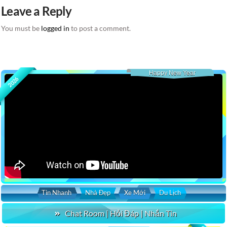
Leave a Reply
You must be
logged in
to post a comment.
Happy New Year
2026
Tin Nhanh
Nhà Đẹp
Xe Mới
Du Lịch
Chat Room | Hỏi Đáp | Nhắn Tin