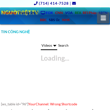
(714) 414-7528
|
NGƯỜIVIỆT.TV
Trending
ThờiSự 24/7
FOX
CNN
VOA
RFA
RFI Pháp
SBTN
N
BBC
SBS Úc
NHK
TIN CÔNG NGHỆ
Videos
Search
[ws_table id=”96″]
YourChannel: Wrong Shortcode